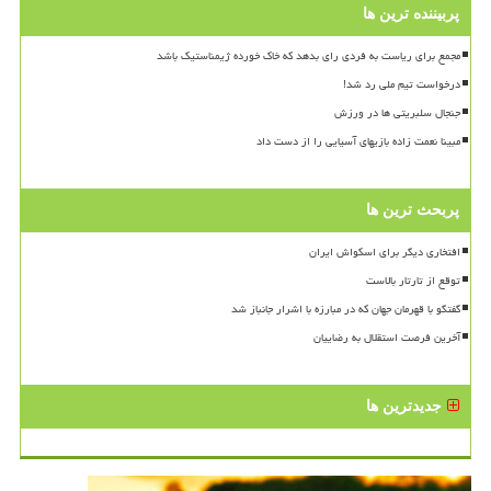
پربیننده ترین ها
مجمع برای ریاست به فردی رای بدهد که خاک خورده ژیمناستیک باشد
درخواست تیم ملی رد شد!
جنجال سلبریتی ها در ورزش
مبینا نعمت زاده بازیهای آسیایی را از دست داد
پربحث ترین ها
افتخاری دیگر برای اسکواش ایران
توقع از تارتار بالاست
گفتگو با قهرمان جهان که در مبارزه با اشرار جانباز شد
آخرین فرصت استقلال به رضاییان
جدیدترین ها