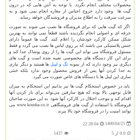
محصولات مختلف انجام نگردد. با توجه به آنتن هایی که در درون
گیت ها وجود دارد خروج اجناس از مغازه انجام نمی شود و به
سرعت سرقت را به اطلاع مدیران و فروشندگان خواهد رساند.
اگر که گیت هایی که برای فروشگاه ها نصب می شوند به صورت
حرفه ای و اصولی انجام نگردیده باشند قطعاً نمی توانند به بهترین
شکل ممکن کارکرد خودشان را اعلام کنند. گیت ها عموماً دارای
جنس پلاستیکی می باشند که بر روی لباس ها نصب می گردد و فقط
مسئول فروشگاه می تواند این گیت ها را از روی پوشاک جدا کند و
برای این کار دستگاه های مخصوصی تعبیه شده است و گیت های
دیگری نیز وجود دارند که از نمونه
تگ و لیبل
ها هستند و دیگر نیازی
به جدا کردن آنها پس از فروش محصول وجود ندارد بلکه خنثی
سازی این لیبل ها با دستگاه ‌های خاص صورت می گیرد.
باید در خصوص استحکام گیت ها نیز بدانیم این استحکام به میزان
قابل توجهی بالا بوده که هیچ سارقین می‌تواند برای باز کردن آنها
اقدام کند و موجب اختلال در کارکرد آنها شود. به این صورت صاحبان
فروشگاه با استفاده از گیت های فروشگاهی
www.kousha-co.ir
می
توانند امنیت را در فروشگاه خود بالا ببرند.
1400/04/25
22:28:04
0.0
از
5
1437