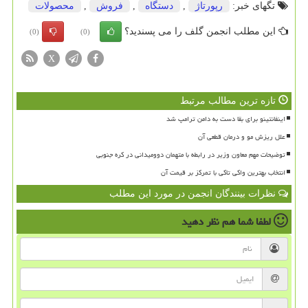
تگهای خبر:
رپورتاژ
,
دستگاه
,
فروش
,
محصولات
این مطلب انجمن گلف را می پسندید؟
(0)
(0)
X
تازه ترین مطالب مرتبط
اینفانتینو برای بقا دست به دامن ترامپ شد
علل ریزش مو و درمان قطعی آن
توضیحات مهم معاون وزیر در رابطه با متهمان دوومیدانی در کره جنوبی
انتخاب بهترین واکی تاکی با تمرکز بر قیمت آن
نظرات بینندگان انجمن در مورد این مطلب
لطفا شما هم
نظر دهید