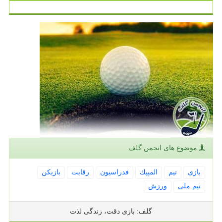
موضوع های انجمن گلف
بازی
تیم
المپیك
فدراسیون
رقابت
بازیكن
تیم ملی
ورزش
گلف: بازی دقت، زندگی لذت