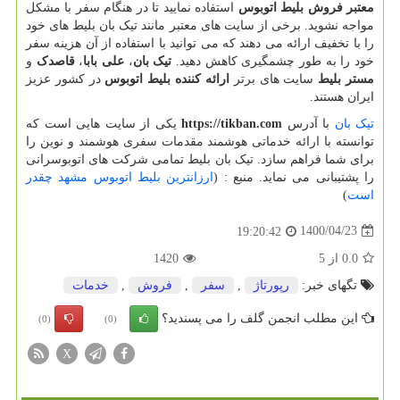
معتبر فروش بلیط اتوبوس
استفاده نمایید تا در هنگام سفر با مشکل
مواجه نشوید. برخی از سایت های معتبر مانند تیک بان بلیط های خود
را با تخفیف ارائه می دهند که می توانید با استفاده از آن هزینه سفر
خود را به طور چشمگیری کاهش دهید.
تیک بان
،
علی بابا
،
قاصدک
و
مستر بلیط
سایت های برتر
ارائه کننده بلیط اتوبوس
در کشور عزیز
ایران هستند.
تیک بان
با آدرس
https://tikban.com
یکی از سایت هایی است که
توانسته با ارائه خدماتی هوشمند مقدمات سفری هوشمند و نوین را
برای شما فراهم سازد. تیک بان بلیط تمامی شرکت های اتوبوسرانی
را پشتیبانی می نماید. منبع : (
ارزانترین بلیط اتوبوس مشهد چقدر
است
)
1400/04/23
19:20:42
0.0
از
5
1420
تگهای خبر:
رپورتاژ
,
سفر
,
فروش
,
خدمات
این مطلب انجمن گلف را می پسندید؟
(0)
(0)
X