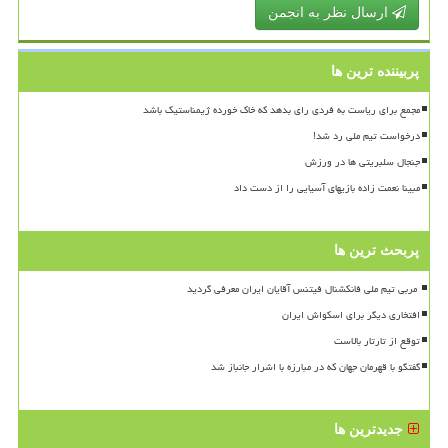
ارسال نظر به انجمن
پربیننده ترین ها
مجمع برای ریاست به فردی رای بدهد که خاک خورده ژیمناستیک باشد
درخواست تیم ملی رد شد!
جنجال سلبریتی ها در ورزش
مبینا نعمت زاده بازیهای آسیایی را از دست داد
پربحث ترین ها
افتخاری دیگر برای اسکواش ایران
توقع از تارتار بالاست
گفتگو با قهرمان جهان که در مبارزه با اشرار جانباز شد
جدیدترین ها