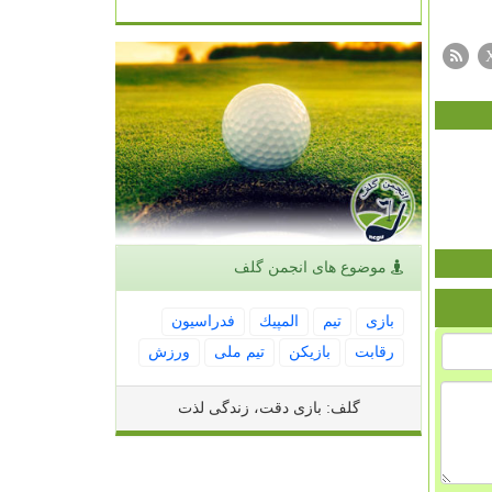
موضوع های انجمن گلف
بازی
تیم
المپیك
فدراسیون
رقابت
بازیكن
تیم ملی
ورزش
گلف: بازی دقت، زندگی لذت