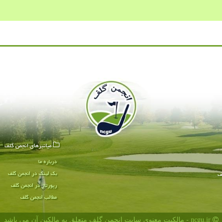
میانبرهای انجمن گلف
درباره ما
بک لینک در انجمن گلف
ف
رپورتاژ در انجمن گلف
مطالب انجمن گلف
ncgu.ir - مالکیت معنوی سایت انجمن گلف متعلق به مالکین آن می باشد