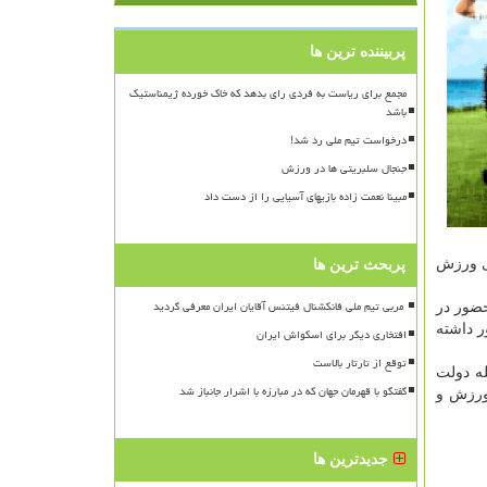
پربیننده ترین ها
مجمع برای ریاست به فردی رای بدهد که خاک خورده ژیمناستیک
باشد
درخواست تیم ملی رد شد!
جنجال سلبریتی ها در ورزش
مبینا نعمت زاده بازیهای آسیایی را از دست داد
ای ورزش
پربحث ترین ها
ضور در
 داشته
افتخاری دیگر برای اسکواش ایران
توقع از تارتار بالاست
له دولت
گفتگو با قهرمان جهان که در مبارزه با اشرار جانباز شد
 ورزش و
جدیدترین ها