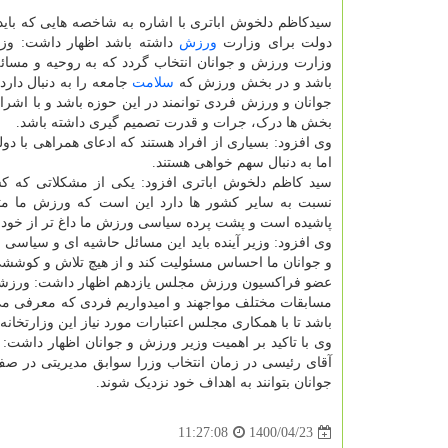
سیدکاظم دلخوش اباتری با اشاره به شاخصه هایی که باید
دولت برای وزارت
ورزش
داشته باشد اظهار داشت: وزیر
وزارت ورزش و جوانان انتخاب گردد که به روحیه و مسائل
باشد و در بخش ورزش که
سلامت
جامعه را به دنبال دارد
جوانان و ورزش فردی توانمند در این حوزه باشد و با اشرا
بخش ها درک، جرات و قدرت تصمیم گیری داشته باشد.
وی افزود: بسیاری از افراد هستند که ادعای همراهی با دو
اما به دنبال سهم خواهی هستند.
سید کاظم دلخوش اباتری افزود: یکی از مشکلاتی که کش
نسبت به سایر کشور ها دارد این است که ورزش ما متا
پاشیده است و پشت پرده سیاسی ورزش ما داغ تر از خود
وی افزود: وزیر آینده باید این مسائل حاشیه ای و سیاسی ر
و جوانان ما احساس مسئولیت کند و از هیچ تلاش و کوششی 
عضو فراکسیون ورزش مجلس یازدهم اظهار داشت: ورزشکار
مسابقات مختلف مواجهند و امیدواریم فردی که معرفی می
باشد تا با همکاری مجلس اعتبارات مورد نیاز این وزارتخانه 
وی با تاکید بر اهمیت وزیر ورزش و جوانان اظهار داشت:
آقای رئیسی در زمان انتخاب وزرا سوابق مدیریتی در صف 
جوانان بتوانند به اهداف خود نزدیک شوند.
1400/04/23
11:27:08