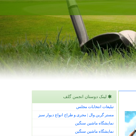
لینک دوستان انجمن گلف
تبلیغات انتخابات مجلس
مستر گرین وال | مجری و طراح انواع دیوار سبز
نمایشگاه ماشین سنگین
نمایشگاه ماشین سنگین