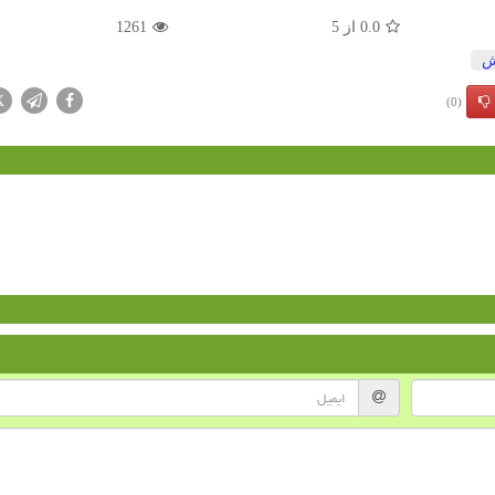
0.0
از
5
1261
ش
X
(0)