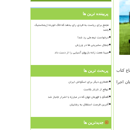
پربیننده ترین ها
مجمع برای ریاست به فردی رای بدهد که خاک خورده ژیمناستیک
باشد
درخواست تیم ملی رد شد!
جنجال سلبریتی ها در ورزش
مبینا نعمت زاده بازیهای آسیایی را از دست داد
اغ کتاب
پربحث ترین ها
افتخاری دیگر برای اسکواش ایران
ان اجرا
توقع از تارتار بالاست
گفتگو با قهرمان جهان که در مبارزه با اشرار جانباز شد
آخرین فرصت استقلال به رضاییان
جدیدترین ها