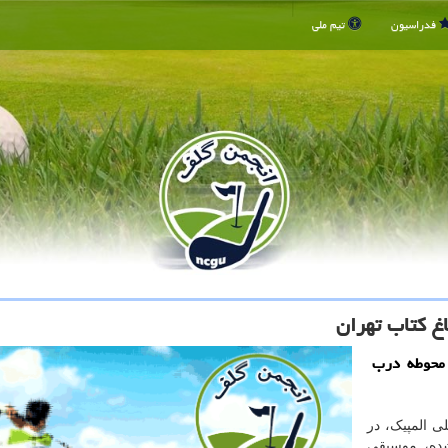
فدراسیون
تیم ملی
غ كتاب تهران
م افتتاحیه هفته المپیک 1400 در محوطه درب
ی المپیک، در
ده، موسیقی