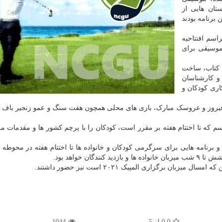
تان هایی از
 برنامه بودند
سم افتتاحیه
با پخش موسیقی برای
۱۴ در محوطه ی باغ کتاب، ساخت
و کارشناسان
ری کودکان و
 فیروز و عروسک مبارک، بازی های محلی همچون هفت سنگ و عمو زنجیر باف ه
م که تا اختتام هفته بر مقرر است، کودکان را با پرچم کشور ها و مقدمات م
 آواهای محلی، و برنامه هایی برای سرگرمی کودکان و خانواده ها تا اختتام هفته در محوطه
ن خواهد بود.
ن برگزاری المپیک ۲۰۲۱ است نیز حضور داشتند.
0.0
از
5
1044