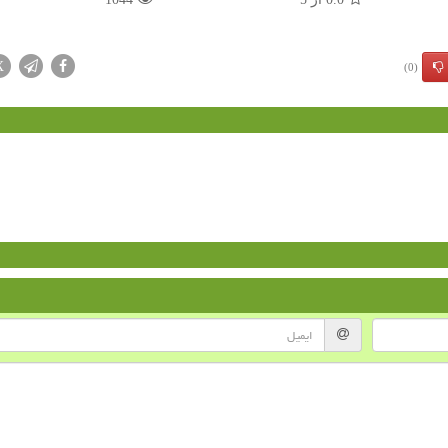
X
(0)