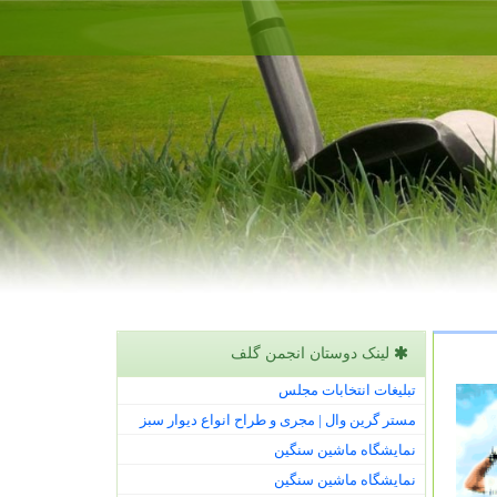
لینک دوستان انجمن گلف
تبلیغات انتخابات مجلس
مستر گرین وال | مجری و طراح انواع دیوار سبز
نمایشگاه ماشین سنگین
نمایشگاه ماشین سنگین