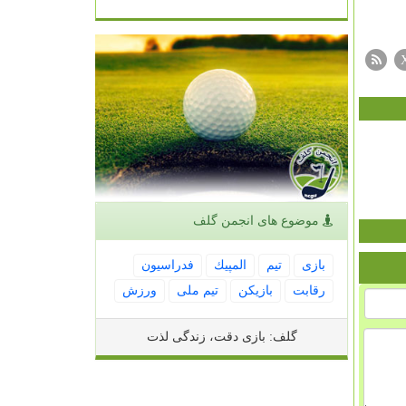
موضوع های انجمن گلف
بازی
تیم
المپیك
فدراسیون
رقابت
بازیكن
تیم ملی
ورزش
گلف: بازی دقت، زندگی لذت