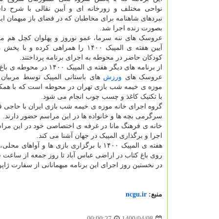
نواحی مختلف و زورخانه ای و آیین نقالی با شرح داس
نبردهای شاهنامه برای مخاطبان که در فضای باز میهمان این
بصورت زنده اجرا شد.
عروسک های ننه سرما، عمو نوروز و پهلوان کچل هم مرا
آیین هفته ی المپیک ۱۴۰۰ را همراهی کرده و 
کودکان حاضر در محوطه به اجرای برنامه پرداختند.
از برنامه های دیگر هفته ی المپیک ۰۰
عروسک های
ورزش
های باستانی المپیک توسط مربیان 
موزه ی خیمه شب بازی تهران در محوطه است که با همکا
با تکنیک کاغذ و چسب چوب انجام می شود.
گروه اجرای خانه موزه ی خیمه شب بازی ایران با حاجی
سرگرمی بچه ها و خانواده ها در این مراسم حضور دارند.
خانه ی فرهنگ مانا در غرفه ی اختصاصی خود در این مراس
اجرا و برگذاری المپیک در جهان آشنا می کند.
هفته ی المپیک ۱۴۰۰ با برگزاری بازی ها و
روی باغ کتاب در اراضی عباس آباد تا روز جمعه از ساعت شش تا ۹ شب میزبان خانواده ها و بازدید کنندگا
در نخستین روز اجرای این برنامه میهمانانی از سفارت ژاپن که امسال میزبا
منبع:
ncgu.ir
1400/04/08
00:00:27