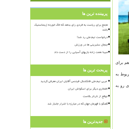
پربیننده ترین ها
مجمع برای ریاست به فردی رای بدهد که خاک خورده ژیمناستیک
باشد
درخواست تیم ملی رد شد!
جنجال سلبریتی ها در ورزش
مبینا نعمت زاده بازیهای آسیایی را از دست داد
م برای
پربحث ترین ها
ربوط به
 ی رو به
افتخاری دیگر برای اسکواش ایران
توقع از تارتار بالاست
گفتگو با قهرمان جهان که در مبارزه با اشرار جانباز شد
جدیدترین ها