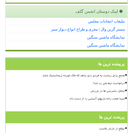
لینک دوستان انجمن گلف
تبلیغات انتخابات مجلس
مستر گرین وال | مجری و طراح انواع دیوار سبز
نمایشگاه ماشین سنگین
نمایشگاه ماشین سنگین
پربیننده ترین ها
مجمع برای ریاست به فردی رای بدهد که خاک خورده ژیمناستیک باشد
درخواست تیم ملی رد شد!
جنجال سلبریتی ها در ورزش
مبینا نعمت زاده بازیهای آسیایی را از دست داد
پربحث ترین ها
توقع از تارتار بالاست