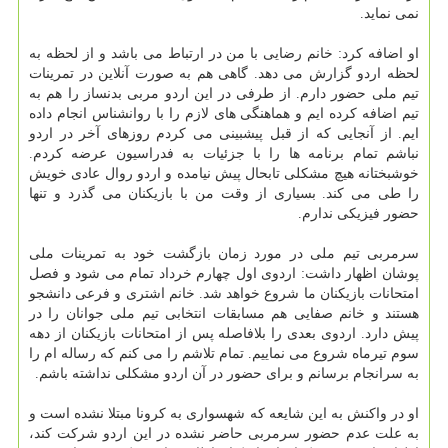
نمی نماید.
او اضافه کرد: خانم رضایی با من در ارتباط می باشد و از لحظه به
لحظه اردو گزارش می دهد. گاهی هم به صورت آنلاین در تمرینات
تیم ملی حضور دارم. از طرفی در این اردو مربی بدنساز را هم به
تیم اضافه کرده ایم و هماهنگی های لازم را با روانشناس انجام داده
ایم. از آنجایی که از قبل پیشبینی می کردم روزهای آخر در اردو
نباشم تمام برنامه ها را با جزئیات به فدراسیون عرضه کردم.
خوشبختانه هیچ مشکلی تابحال پیش نیامده و اردو روال عادی خویش
را طی می کند. بسیاری از وقت من با بازیکنان می گذرد و تنها
حضور فیزیکی ندارم.
سرمربی تیم ملی در مورد زمان بازگشت خود به تمرینات ملی
پوشان اظهار داشت: اردوی اول چهارم خرداد تمام می شود و فصل
امتحانات بازیکنان ما شروع خواهد شد. خانم اشتری و فرعی دانشجو
هستند و خانم صفایی هم مسابقات انتخابی تیم ملی جوانان را در
پیش دارد. اردوی بعدی را بلافاصله پس از امتحانات بازیکنان از دهه
سوم تیرماه شروع می نماییم. تمام تلاشم را می کنم که رساله ام را
به سرانجام برسانم و برای حضور در آن اردو مشکلی نداشته باشم.
او در واکنش به این شایعه که شهسواری به کرونا مبتلا نشده است و
به علت عدم حضور سرمربی حاضر نشده در این اردو شرکت کند،