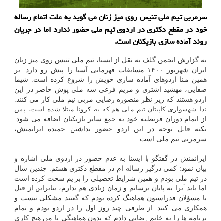
سرمربی تیم ملی تنیس روی میز زنان می گوید به علت اتمام رساله
خود در مقطع دکتری در اردوی تیم ملی حضور ندارد اما در جریان
روند آماده سازی بازیکنان است.
به گزارش انجمن گلف به نقل از ایسنا، تیم ملی تنیس روی میز زنان
ایران شهریور ۱۴۰۰ مسابقات قهرمانی آسیا را پیش رو دارد. بر
همین مبنا اردوهای آماده سازی خویش را شروع کرده است. شیما
صفایی، مهشید اشتری و مریم فرعی سه ملی پوش حاضر در این
اردو هستند که زیر نظر منصوره رضایی مربی تیم ملی کار می کنند.
ندا شهسواری کاپیتان تیم ملی هم که به کرونا مبتلا شده است، پس
از اتمام دوران قرنطینه خود به جمع سایر بازیکنان اضافه می شود.
نکته قابل توجه در این اردو حضور نداشتن حمیده ایرانمنش،
سرمربی تیم ملی است.
ایرانمنش در گفتگو با ایسنا به عدم حضور در اردوی ملی اشاره و
بیان نمود: کمی درگیر رساله ام در مقطع دکتری هستم. چندین سال
در تیم ملی بودم و همین شرایط تحصیلی را برایم سخت کرده است
اما باید آنرا به پایان برسانم و زمان زیادی هم ندارم، بنابراین از قبل
با مسؤلان فدراسیون هماهنگ کرده بودم که گفتند مشکلی نیست و
همکاری می کنند. از طرفی چند روز اول را در اردو بودم و تمام
برنامه ها را به خانم رضایی دادم که بدون هماهنگی با من هیچ کاری