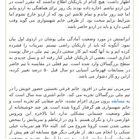
اظهار داشت: هیچ کدام از بازیکنان اطلاع نداشتند که مقرر است در
این اردو نباشم. اجازه داده بودند یک روز برای هماهنگی به اردو بیایم
اما چند روز ماندم و تمام تلاشم این بود که از اردو خارج نشوم اما
شرایط برایم سخت بود. از طرفی خانم شهسواری می گوید وقت
کمی دارد و باید در اردو حاضر باشد.
ایرانمنش در مورد وضعیت آمادگی ملی پوشان در اردوی اول بیان
نمود: آنگونه که باید از بازیکنان راضی نیستم. تمرینات را فشرده
کرده ایم و به آنها گفته ایم کار سختی داریم. تیم ملی درحال پوست
اندازی است، بعضی از بازیکنان قبلی کنار رفته اند و نسل جدیدی به
سطح بزرگسالان وارد شده است. تیم فعلی در مقایسه با تیم حاضر
در مسابقات قهرمانی آسیایی دو سال قبل ۵۰ درصد تغییر کرده،
ازاین رو کار دشوار می باشد.
سرمربی تیم ملی در افزود: خانم فرعی نخستین حضور خویش را در
تیم ملی بزرگسالان تجربه می کند، خانم اشتری سه سال است که
به
مسابقه
برون مرزی اعزام نشده، خانم صفایی کم تجربه است و
خانم شهسواری هم گرفتار کرونا شده است. هر چند خوشبختانه از
نظر وضعیت جسمانی مشکلی ندارد اما بالاخره این ویروس
عوارضی دارد و نگران هستم. با وی در ارتباطم و تمریناتش را بمحض
منفی شدن تست کرونا شروع می کند. البته حالا هم تمرینات خیلی
سبکی را انجام می دهد. از طرفی دیگر هیچ مسابقه ای هم پیش از
قهرمانی آسیا نداریم. ازاین رو تیم ما از نظر تجربه و وضعیت