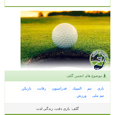
موضوع های انجمن گلف
بازی
تیم
المپیك
فدراسیون
رقابت
بازیكن
تیم ملی
ورزش
گلف: بازی دقت، زندگی لذت