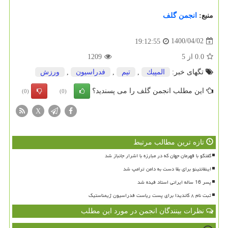
منبع:
انجمن گلف
1400/04/02
19:12:55
0.0
از
5
1209
تگهای خبر:
المپیك
,
تیم
,
فدراسیون
,
ورزش
این مطلب انجمن گلف را می پسندید؟
(0)
(0)
X
تازه ترین مطالب مرتبط
گفتگو با قهرمان جهان که در مبارزه با اشرار جانباز شد
اینفانتینو برای بقا دست به دامن ترامپ شد
پسر 16 ساله ایرانی استاد فیده شد
ثبت نام ۸ کاندیدا برای پست ریاست فدراسیون ژیمناستیک
نظرات بینندگان انجمن در مورد این مطلب