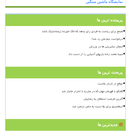
نمایشگاه ماشین سنگین
پربیننده ترین ها
مجمع برای ریاست به فردی رای بدهد که خاک خورده ژیمناستیک باشد
درخواست تیم ملی رد شد!
جنجال سلبریتی ها در ورزش
مبینا نعمت زاده بازیهای آسیایی را از دست داد
پربحث ترین ها
توقع از تارتار بالاست
گفتگو با قهرمان جهان که در مبارزه با اشرار جانباز شد
آخرین فرصت استقلال به رضاییان
اینفانتینو برای بقا دست به دامن ترامپ شد
جدیدترین ها