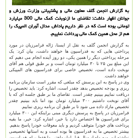
به گزارش انجمن گلف معاون مالی و پشتیبانی وزارت ورزش و
جوانان اظهار داشت: تقاضای ما ازنوبخت کمک مالی 300 میلیارد
تومانی بوده است که در نظر داریم پاداش مدال آوران المپیک را
هم از محل همین کمک مالی پرداخت نماییم.
به گزارش انجمن گلف به نقل از ایسنا، ژاله فرامرزیان در مورد
پرداختی هایی که به فدراسیون ها خواهند داشت، بیان کرد: یک
مرحله پرداختی دیگر را همین یکی، دو روز آینده انجام می دهیم که
این مبلغ بین ۲۵ تا ۳۰ میلیارد تومان است و بر طبق قولی هم آقای
نوبخت داده است، تخصیص خاصی برای فدراسیون های المپیکی
خواهند داشت.
وی در پاسخ به این پرسش که مبلغی که مقرر است سازمان برنامه
ریزی و بودجه تخصیص بدهد چقدر است، اشاره کرد: باید تخصیص را
دریافت نماییم ببینیم چقدر است. تقاضای ما بر طبق جلسه ای که با
آقای نوبخت داشتیم ۳۰۰ میلیارد تومان بود اما باید ببینیم چقدر
تخصیص مازاد داده می شود تا بر طبق آن برنامه ریزی نماییم.
فرامرزیان در پاسخ به پرسش دیگری مبنی براینکه این ۳۰۰ میلیارد
برای فدراسیون ها اختصاص دارد یا خیر، اشاره کرد: خیر، ما بقیه
پرداخت های خودرا متوقف کردیم و باید معوقات خودرا پاسخ بدهیم.
بیشتر تخصیص ما به فدراسیون ها بوده است و به استانها تخصیصی
نداشته ایم. سه ماه از سال قبل اماپرداختی ما فقط برای فدراسیون