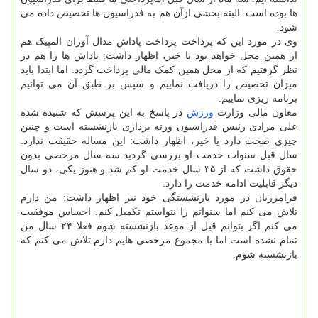
ها بوده است. البته بخشی ازآن هم به فدراسیون ها تخصیص داده می
شود.
وی در مورد این که پرداخت پرداخت پاداش مدال آوران المپیک هم
از همین محل خواهد بود یا خیر، اظهار داشت: پاداش ها را هم در
نظر گرفتیم که از محل همین کمک مالی پرداخت گردد. اما ابتدا باید
میزان تخصیص را دریافت نماییم و سپس بر طبق آن می توانیم
برنامه ریزی نماییم.
معاون مالی وزارت
ورزش
در پاسخ به این پرسش که شنیده شده
علی مرادی رئیس فدراسیون وزنه برداری بازنشسته است و چنین
چیزی صحت دارد یا خیر، اظهار داشت: این مساله حقیقت ندارد.
سال قبل سنوات خدمت او بررسی گردید سه سال مرخصی بدون
حقوق داشت که از ۳۵ سال خدمت او کم شد و هنوز یکی، دو سال
دیگر قابلیت ادامه خدمت را دارد.
فرامرزیان در مورد بازنشستگی خود نیز اظهار داشت: من دارم
تلاش می کنم اما سنواتم را نتواستم تکمیل کنم. احساس موفقیت
می کنم اگر بتوانم قبل از موعد بازنشسته شوم فعلا ۲۴ سال من
تمام نشده است اما با مجموع مرخصی هایم دارم تلاش می کنم که
بازنشسته شوم.