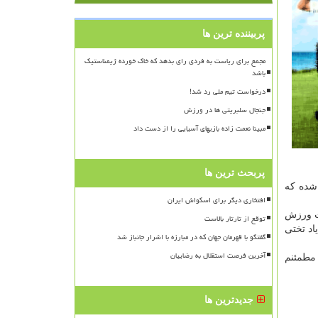
پربیننده ترین ها
مجمع برای ریاست به فردی رای بدهد که خاک خورده ژیمناستیک
باشد
درخواست تیم ملی رد شد!
جنجال سلبریتی ها در ورزش
مبینا نعمت زاده بازیهای آسیایی را از دست داد
پربحث ترین ها
هد شده که
افتخاری دیگر برای اسکواش ایران
گر درخت ورزش
توقع از تارتار بالاست
اد تختی
گفتگو با قهرمان جهان که در مبارزه با اشرار جانباز شد
آخرین فرصت استقلال به رضاییان
 مطمئنم
جدیدترین ها