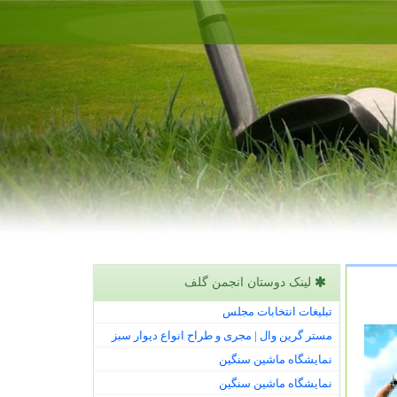
لینک دوستان انجمن گلف
تبلیغات انتخابات مجلس
مستر گرین وال | مجری و طراح انواع دیوار سبز
نمایشگاه ماشین سنگین
نمایشگاه ماشین سنگین