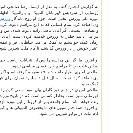
به گزارش انجمن گلف به نقل از ایسنا، رضا صالحی امی
رونمایی از سردیس قهرمانان المپیک و پارالمپیک اظها
موزه ملی ورزش، تختی است. چون او روح ماندگار
ورزش
وی اضافه کرد: تمام کسانی که به این مراسم دعوت کردیم 
و تصادفی نیست. اگر آقای قاضی زاده دعوت شده، من و 
فر می دانیم چقدر به ورزش خدمت کرده است. آقای 
زمان کمک خواستیم به کمک ما آمد. سلطانی فر و تیمش 
اعتبار خویش را در ورزش گذاشتند تا کام ملت شیرین شود
او افزود: ما اگر این مراسم را پس از انتخابات ریاست جم
به این علت بود تا مراسم وارد فضای سیاسی نشود.
صالحی امیری اظهار داشت: ما ۶۵ سهمیه گرفته ایم و اگر کشوری ۶۵ سهمیه بگیرد گام اول را با موفقیت برداشته است.
وی اضافه کرد: نوبخت سال قب
کمک نماید.
قهرمانی سبز است بخاطر کسانی است که در تاریخ ورزش ایرا
زنده خواهد ماند. تمام جامعه پس از کرونا از این موزه بازدی
او افزود: همه فدراسیون های ما بخصوص المپیکی ها و کم
کام ملت در توکیو شیرین می شود.