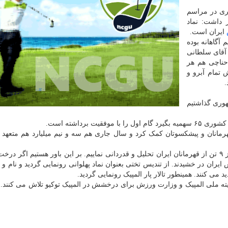
ری در مراسم
ر داشت: نماد
ایران است.
آگاهانه بوده
آقای سلطانی
حناچی هم هر
تمام آبرو و
.
هوری گذاشتیم
ل ۲ میلیارد تومان برای قهرمانان و پیشکسوتان کمک کرد و سال جاری هم سه و نیم میلیارد هم متع
صالحی امیری در جمع خبرنگاران بیان نمود: سعی کردیم از ۹ تن از قهرمانان ایران تحلیل و قدردانی نماییم. بر این باور هستیم ا
ن در خشیدند. از تندیس تختی بعنوان نماد پهلوانی رونمایی گردید و نام و ی
د می کنند. همینطور تالار پار المپیک رونمایی گردید.
یته ملی المپیک و وزارت ورزش برای درخشش در المپیک توکیو تلاش می کنند.