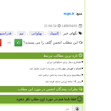
منبع:
ncgu.ir
1400/04/01
21:04:54
تگهای خبر:
المپیك
,
پهلوانی
,
تیم
,
فدراسیو
این مطلب انجمن گلف را می پسندید؟
(0)
تازه ترین مطالب مرتبط
افتخاری دیگر برای اسکواش ایران
گفتگو با قهرمان جهان که در مبارزه با اشرار جانباز شد
اینفانتینو برای بقا دست به دامن ترامپ شد
پسر 16 ساله ایرانی استاد فیده شد
نظرات بینندگان انجمن در مورد این مطلب
لطفا شما هم
در مورد این مطلب
نظر دهید