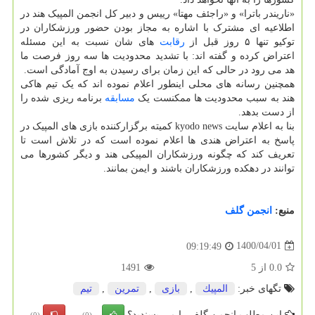
«ناریندر باترا» و «راجئف مهتا» رییس و دبیر کل انجمن المپیک هند در
اطلاعیه ای مشترک با اشاره به مجاز بودن حضور ورزشکاران در
توکیو تنها ۵ روز قبل از
رقابت
های شان نسبت به این مسئله
اعتراض کرده و گفته اند: با تشدید محدودیت ها سه روز فرصت ما
هد می رود در حالی که این زمان برای رسیدن به اوج آمادگی است.
همچنین رسانه های محلی اینطور اعلام نموده اند که یک تیم هاکی
هند به سبب محدودیت ها ممکنست یک
مسابقه
برنامه ریزی شده را
از دست بدهد.
بنا به اعلام سایت kyodo news کمیته برگزارکننده بازی های المپیک در
پاسخ به اعتراض هندی ها اعلام نموده است که در تلاش است تا
تعریف کند که چگونه ورزشکاران المپیکی هند و دیگر کشورها می
توانند در دهکده ورزشکاران باشند و ایمن بمانند.
منبع:
انجمن گلف
1400/04/01
09:19:49
0.0
از
5
1491
تگهای خبر:
المپیك
,
بازی
,
تمرین
,
تیم
این مطلب انجمن گلف را می پسندید؟
(0)
(0)