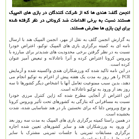
انجمن گلف: هندی ها که از شرکت کنندگان در بازی های المپیک
هستند نسبت به برخی اقدامات ضد کرونائی در نظر گرفته شده
برای این بازی ها معترض هستند.
به گزارش انجمن گلف به نقل از مهر، انجمن المپیک هند با ارسال
نامه ای به کمیته برگزاری بازی های المپیک توکیو، اعتراض خودرا
نسبت به در نظر گرفتن برخی محدودیت های شدیدتر برای مبارزه با
ویروس کرونا اعتراض کرده و آنرا ناعادلانه و تبعیض آمیز عنوان
کرده است.
در این نامه تاکید شده که ورزشکاران هندی واکسینه شده و آزمایش
PCR را هر روز به مدت یک هفته پیش از اعزام به توکیو انجام می
دهند، بدین سبب ممنوعیت تعامل آنها با اشخاص دیگر کشورها تا سه
روز بعد از ورود به توکیو ناعادلانه است.
این اعتراض از آنجایی مطرح شده که ژاپن کنترل مرزی خودرا
نسبت به مسافرانی که بتازگی به کشورهای تحت تأثیر ویروس کرونا
و نوع ویروس دلتا که برای نخستین بار در هند شناسایی شده، شدت
بخشیده است.
در همین راستا کمیته برگزاری بازی های المپیک به مدت سه روز بعد
از ورود به ورزشکاران هند و سایر کشورهای تعیین شده اجازه
برگزاری مسابقات تمرینی یا جلسات تمرینی مشترک با سایر
کشورها را به آنها نخواهد داد.