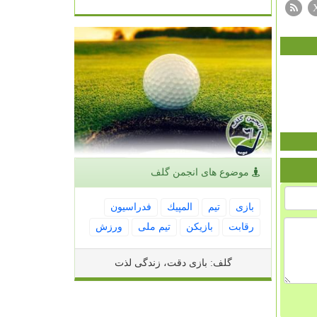
موضوع های انجمن گلف
بازی
تیم
المپیك
فدراسیون
رقابت
بازیكن
تیم ملی
ورزش
گلف: بازی دقت، زندگی لذت