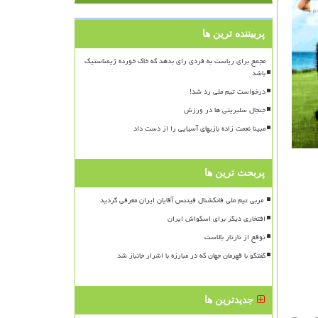
پربیننده ترین ها
مجمع برای ریاست به فردی رای بدهد که خاک خورده ژیمناستیک
باشد
درخواست تیم ملی رد شد!
جنجال سلبریتی ها در ورزش
مبینا نعمت زاده بازیهای آسیایی را از دست داد
پربحث ترین ها
افتخاری دیگر برای اسکواش ایران
توقع از تارتار بالاست
گفتگو با قهرمان جهان که در مبارزه با اشرار جانباز شد
جدیدترین ها