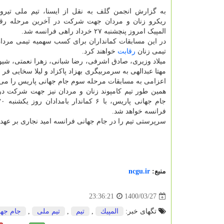
به گزارش انجمن گلف به نقل از ایسنا، تیم ملی تیروک
ریکرو زنان و مردان جهت شرکت در آخرین مرحله رقابت
المپیک امروز پنچشنبه ۲۷ خرداد راهی فرانسه شد.
در این مسابقات کمانداران برای کسب سهمیه تیمی مردان
تیمی زنان
رقابت
خواهند کرد.
میلاد وزیری، صادق اشرفی، رضا شبانی، زهرا نعمتی، شیو
مهتا عبدالهی به سرمربیگری بهزاد پاکزاد و لیلا سخایی فر
اعزامی به مسابقات مرحله سوم جام جهانی پاریس را می 
همین طور تیم کامپوند زنان و مردان نیز جهت شرکت د
فرانسه خواهد شد.
سرپرستی تیم را در جام جهانی فرانسه امید نجاری بر عهده
منبع:
ncgu.ir
1400/03/27
23:36:21
تگهای خبر:
المپیك
,
تیم
,
تیم ملی
,
جام جها