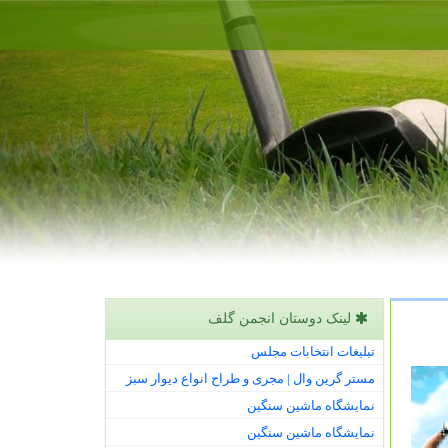
لینک دوستان انجمن گلف
تبلیغات انتخابات مجلس
مستر گرین وال | مجری و طراح انواع دیوار سبز
نمایشگاه ماشین سنگین
نمایشگاه ماشین سنگین