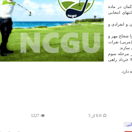
مان در ماده
های انتخابی
 و انفرادی و
ا شجاع مهر و
 (مربی) نفرات
سازند.
ر مرحله سوم
جام جهانی پاریس، با ۶ کماندار بامدادان روز یکشنبه ۳۰ خرداد راهی
 دارد.
0.0
از
5
1227
نی