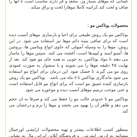
کسانی که موهای بسیار وز، مجعد و فر دارند مناسب است تا آنها را
صاف و لخت کند.کراتینه کاملا موهارا لخت و براق میکند .
محصولات بوتاکس مو :
بوتاکس مو یک روش طبیعی برای احیا و بازسازی موهای آسیب دیده
است که برای صافی نیمه دائم موها نیز استفاده می شود. در این
روش، موها را به وسیله آمپولی که حاوی انواع ویتامین ها، پروتئین
ها، آمینو اسید و لیپیدها است، آغشته می کنند. سپس موها را ماساژ
می دهند تا مواد بوتاکس، به خوبی به همه جای مو نفوذ کند. بعد از
نهایت ۴۵ دقیقه موها را می شویند و با سشوار به صورت عمودی
روی مو می گیرند تا خشک شود. این درمان برای انواع مو استفاده
می شود ماندگاری بوتاکس تا 4 ماه می باشد . بوتاکس مو یک روش
بازسازی کننده عمیق مو است که برای انواع مو قابل استفاده است
و حتی موجب ترمیم موهای آسیب دیده و موخوره می شود.
بوتاکس مو تا حدودی حالت مو را حفظ می کند و صرفا به ان حجم
می دهد و ظاهر آن را بهبود می بخشد و موها را نرم و درخشان می
کند.
بمنظور کسب اطلاعات بیشتر و تهیه محصولات ارایشی اورجینال
میتوانید به ادرس اینترنتی و فروشگاه آنلاین ایرانی مال به نشانی