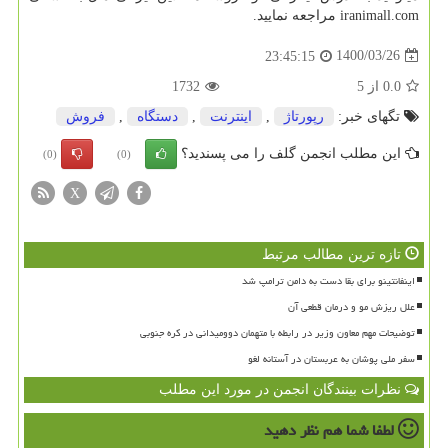
iranimall.com
مراجعه نمایید.
1400/03/26
23:45:15
0.0
از
5
1732
تگهای خبر:
رپورتاژ
,
اینترنت
,
دستگاه
,
فروش
این مطلب انجمن گلف را می پسندید؟
(0)
(0)
X
تازه ترین مطالب مرتبط
اینفانتینو برای بقا دست به دامن ترامپ شد
علل ریزش مو و درمان قطعی آن
توضیحات مهم معاون وزیر در رابطه با متهمان دوومیدانی در کره جنوبی
سفر ملی پوشان به عربستان در آستانه لغو
نظرات بینندگان انجمن در مورد این مطلب
لطفا شما هم
نظر دهید