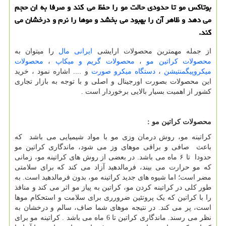
بوتاكس مو تا حدودی حالت مو را حفظ می كند و صرفا به ان حجم
می دهد و ظاهر آن را بهبود می بخشد و موها را نرم و درخشان می
كند.
از جمله مهمترین محصولات ارایشی
ایرانی مال
را میتوان به
محصولات کراتین مو
،
محصولات گریم و میکاپ
،
محصولات
میکروپیگمنتیشن
،
دستگاه میکرو صورت
و .... اشاره نمود ، خرید
این محصولات بصورت اورجینال و اصلی و با توجه به بازار تجاری
کشور از اهمیت بسیار بالایی برخوردار است .
محصولات کراتین مو :
کراتینه مو، روش درمان وزی مو با مواد شیمیایی می باشد که
باعث صافی و براقی موهای وز می شود، ماندگاری کراتین مو
حدودا تا ۶ ماه می باشد. در بعضی از روش های کراتینه مو، زمانی
که مو حرارت می بیند، فرمالدهید آزاد می کند که برای سلامتی
مضر است؛ اما شیوه های جدید کراتینه مو، بدون فرمالدهید است. به
طور کلی در کراتینه کردن مو، کراتین به پیاز مو اثر می کند و منافذ
را با کراتین که یک پروتئین ضرورری برای سلامت و استحکام موها
است، پر می کند. در نتیجه موهای شما صاف، سالم و درخشان به
نظر می رسند. ماندگاری کراتین تا 6 ماه می باشد . کراتینه مو برای