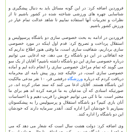
فروردین اضافه کرد: در این گونه مسائل باید به دنبال پیشگیری و
شناسایی چهره های ورزشی شناخته شده در کشور باشیم تا از
نظرات و تجربیات آنها استفاده نماییم تا شاهد عدالت تمام عیار در
ورزش کشور باشیم.
فروردین در ادامه به بحث خصوصی سازی دو باشگاه پرسپولیس و
استقلال پرداخت و تصریح کرد: قدم اول اینکه در مورد خصوصی
سازی برداریم، شفافیت سازی است، ما وقتی هنوز اطلاع نداریم که
چه اتفاقاتی در این دو باشگاه رخ می دهد، چه ادعایی می توانیم
درباره خصوصی سازی این دو باشگاه داشته باشیم؟ آقایان از یک سو
می گویند که تمام مراحل خصوصی سازی را انجام داده ایم و آماده
خصوصی سازی است، در حالیکه چند روز پیش نامه ای محرمانه
دریافت کردم که درباره
ورزشگاه
درفشی فر، ۱۰ نفر مدعی مالکیت
این باشگاه هستند. آقایان ادعا می کنند که سند صادر کرده اند، در
صورتیکه اسنادی که آن مدعیان به ما عرضه کرده اند هم برای ما
معتبر است. ما تا کی می توانیم خویش را فریب دهیم و با احساسات
آنان بازی کنیم؟ دو باشگاه استقلال و پرسپولیس را به پیشکسوتان
بسپاریم تا خودشان آنرا اداره کنند، آنقدر سرمایه دارند که خودشان
این دو باشگاه را اداره کنند.
وی اضافه کرد: دولت هشت سال است که شعار می دهد که می
خواهد این دو باشگاه خصوصی کند. چه اتفاقی تابحال رخ داده است؟