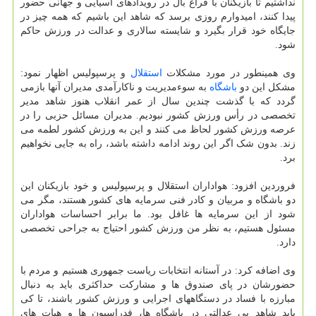
نداشتیم تا بازیکنان با فراغ بال در رویدادهای آسیایی و جهانی حضور
پیدا کنند، امیدوارم روزی برسد که شاهد این باشیم که همه چیز در
جایگاه خود قرار بگیرد و شایسته سالاری و عدالت در ورزش حاکم
شود.
وی همینطور در مورد مشکلات
استقلال
و پرسپولیس اظهار نمود:
مشکل این دو
باشگاه
به سوءمدیریت و ناکارآمدی مدیران آنها بازمی
گردد که با گذشت چندین سال از عمر انقلاب هنوز شاهد مدیر
تخصصی در رأس ورزش کشور نبودیم. مدیران مسائل حزبی را در
عرصه ورزش کشور لحاظ می کنند و این به ورزش کشور لطمه می
زند. بدون شک اگر این روند ادامه داشته باشد، راه به جایی نخواهیم
برد.
فروردین افزود: هواداران استقلال و پرسپولیس و خود بازیکنان این
دو باشگاه و مربیان و کادر فنی سرمایه های کشور هستند، مگر می
شود از این سرمایه ها غافل بود. ما برابر احساسات هواداران
مسئول هستیم، به نظر من ورزش کشور احتیاج به جراحی تخصصی
دارد.
وی اضافه کرد: در آستانه انتخابات ریاست جمهوری هستیم و مردم با
حضورشان در پای صندوق ها و مشارکت حداکثری باید به دنبال
مبارزه با فساد در دستگاههای اجرایی و ورزش کشور باشند، تا کی
باید شاهد بی عدالتی در باشگاه ها، فدراسیون ها و هیات های