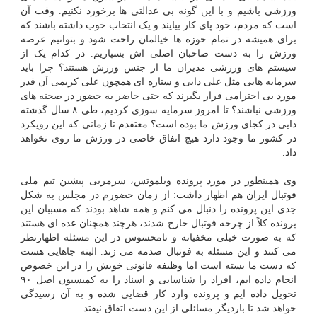
ورزشی باشیم و با این گونه بی عدالتی ها برخورد نکنیم. وقت آن
است که مردم، خود پای کار بیایند و یک انتخاب خوب داشته باشند که
برای همیشه در تمام حوزه ها خیالمان راحت شود و بتوانیم عرصه
ورزش را به دست صاحبان اصلی اش بسپاریم. در کدام یک از
سیستم های ورزشی مدیران ما از جنس ورزش هستند؟ چرا باید
سرمایه هایی مثل علی دایی و ستاره ای همچون علی کریمی آن قدر
مورد بی احترامی قرار بگیرند که حتی حاضر به حضور در صحنه های
ورزشی نباشند؟ تا امروز سرمایه سوزی کردیم، طی ۸ سال گذشته
دایی در کجای ورزش ما بوده است؟ معتقدم تا زمانی که این رویکرد
در کشور ما وجود دارد هیچ اتفاق خاصی در ورزش ما روی نخواهد
داد.
وی همینطور در مورد پرونده ویلموتس، سرمربی پیشین تیم ملی
فوتبال ایران هم اظهار داشت: از زمان حضورم در مجلس به شکل
جدی این پرونده را دنبال می کنم و همه شاهد بودند که مسببان این
پرونده کلاً از چرخه فوتبال خارج شدند، هرچند همچنان عده ای هستند
که به صورت خیلی مخفیانه و نامحسوس در این مسئله اظهارنظر
می کنند و این مسئله به فوتبال صدمه می زند. البته جاهایی هست
که دست ما بسته است اما وظیفه قانونی خویش را در این خصوص
انجام داده ایم، افراد را شناسایی و اسناد را به کمیسیون اصل ۹۰
تحویل داده ایم و پرونده وارد کار قضایی شده و به آن رسیدگی
خواهد شد تا باردیگر مسائلی از این دست اتفاق نیفتد.