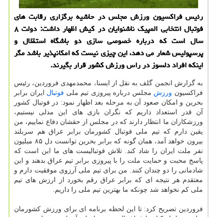
رئیس فراکسیون ورزش مجلس در حاشیه برگزاری رقابت های
فوتبال انتخابی المپیک ناشنوایان در کیش اظهار داشت: دولت ۸
سال است که درباره خصوصی سازی دو باشگاه استقلال و
پرسپولیس شعار می دهد، این چیزی نیست که امکانپذیر باشد مگر
اینکه افراد دلسوز در راس ورزش کشور قرار بگیرند.
به گزارش انجمن گلف به نقل از ایسنا، محمدمهدی فروردین، رئیس
فراکسیون
ورزش
مجلس درباره پیروزی تیم ملی
فوتبال
ایران برابر
بحرین و امکان صعود آن به مرحله بعد اظهار نمود: در فوتبال کشور
آن قدر استعداد داریم که نگران بازی های این مدلی نیستیم،
ورزشکاران ما انتظار دارند که در مجلس از حقشان دفاع نماییم، من
یقین دارم که تیم ملی فوتبال کشورمان برابر عراق هم سربلند
بیرون خواهد آمد، همان گونه که برابر بحرین توانست دل ۸۵ میلیون
نفر ملت ایران را شاد کند. تلاش فوتبالیست های ما این است که
پاسخ محبت و حمایت ملت را با پیروزی برابر تیم عراق بدهند و این
شادمانی را دو چندان کنند. من برای تیم ملی آرزوی موفقیت دارم و
معتقدم هر نتیجه ای که برابر عراق رقم بخورد از ارزش های تیم
ملی کم نخواهد شد چونکه ما بهترین تیم ملی را داریم.
فروردین تصریح کرد: تا این لحظه برنامه ای برای ورزش کشورمان