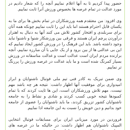
حضور پیدا کردیم تا به آنها اعلام نماییم آنچه را که شعار دادیم در
مورد عدالت در تمام عرصه ها بخصوص ورزش آنرا ثابت نماییم.
وی افزود: من معتقدم همه ورزشکاران در تمام بخش ها برای ما به
یکسان قابل احترام هستند اما باید این را ثابت نماییم چونکه همه آنان
برای سربلندی و افتخار کشور تلاش می کنند آنها به دنبال به اهتزاز
درآوردن پرچم ایران هستند و فرقی بین ورزشکار شنوا و ناشنوا نباید
وجود داشته باشد. باید این فرهنگ را در ورزش کشور ایجاد نماییم که
این بی عدالتی ها از بین برود و از یک جایی با آن مبارزه نماییم، آنچه
برازنده مردم ایران است عدالت است و عدالت متاسفانه در ورزش
بسیار کمرنگ شده است و ما باید عدالت در عرصه ورزش را پررنگ
تر نماییم.
وی ضمن تبریک به کادر فنی تیم ملی فوتبال ناشنوایان و ابراز
امیدواری برای موفقیت آنها اظهار داشت: نتیجه هر چه باشد مهم
نیست، مهم تلاش ورزشکاران است، این ها ثایت کردند که با تمام
کمبودها نتیجه خوبی کسب کردند و شادی و نشاط را به جامعه
ناشنوایان کشور تزریق کردند، ما باید ناشنوایان را عضوی از جامعه
خود بدانیم و دین خویش را نسبت به این جامعه ادا نماییم.
فروردین در مورد میزبانی ایران برای مسابقات فوتبال انتخابی
المپیک ناشنوایان هم اظهار داشت: در حالیکه ما در عرصه های