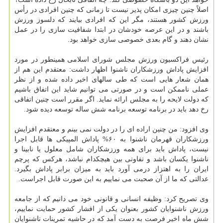
اصلاً چنین چیزی امکان پذیر نیست تا زمانی که چنین افرادی در رأس
ورزش کشور هستند، مگر این که افرادی بیایند که دلسوز ورزش
باشند و در این عرصه خودشان در ابتدا شفافیت سازی را در عمل
نشان دهند و گام بعدی خصوصی سازی خواهد بود.
رئیس فراکسیون ورزش مجلس شورای اسلامی همینطور در مورد
افزایش پاداش ورزشکاران ناشنوا اظهار داشت: معتقدم این هم از
همان شعار هایی است که طی سالهای اخیر داده شده و از نظر
عملی ناممکن است و در صورتی می توانیم شاید این اتفاق باشیم
که دولت لایحه را به مجلس ارائه نماید. اگر مقرر است چنین اتفاقی
رخ دهد باید در برنامه توسعه برنامه شش ساله توسعه دیده شود.
وی افزود: من چنین اراده ای را در دولت نمی بینم و معتقدم افزایش
ورزشکاران قهرمان ناشنوا به ۶۰% پاداش المپیکی ها قابل اجرا
نیست، پاداش باید برای همه ورزشکاران شامل معلول یا نابینا و
ناشنوا یکسان باشد و تفاوتی بین هیچکدام نباشد، هرکس که پرچم
ایران را به اهتزاز درمی آورد باید به میزان برابر پاداش بگیرد.
عدالتی که ما از آن صحبت می نماییم به این صورت قابل اجراست.
وی تصریح کرد: وظیفه انسانی و قانونی خود می دانیم که از جامعه
ورزش ناشنوایان کشور بعنوان یکی از افشار کشور حمایت نماییم،
شش ماه اخیر فرصت به دست آمد که در حاشیه تمرینات ناشنوایان