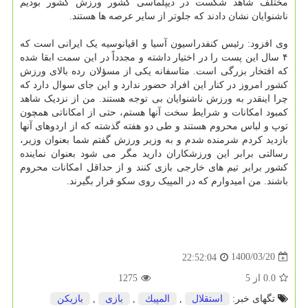
مختلف شاهد شکست در دیپلماسی کشور ورزش کشور بودیم
ناشنوایان نشان دادند که جلوتر از سایر عرصه ها هستند.
وی افزود: رئیس کنفدراسیون آسیا و اقیانوسیه یک ایرانی است که
۴ سال این پست را در اختیار داشته و مجدداً در این سمت ابقا شده
که افتخار بزرگی است. متاسفانه یکی از مسؤلان رده بالای ورزش
کشور امروز در کنار این افراد حضور ندارد و این جای سوال دارد که
چرا اینقدر به ورزش ناشنوایان بی توجه هستند. من از نزدیک شاهد
کمبود امکانات و شرایط سخت آنها هستم، حتی از امکاناتی همچون
توپ و لباس محروم هستند و طی دو هفته گذشته که از اردوهای آنها
بازدید کردم شرمنده شدم و به وزیر ورزش گفتم شما بعنوان وزیر،
رسالتی برابر این ورزشکاران دارید مگر می شود بعنوان نماینده
کشور برابر تیم های خارجی بازی کنند و از حداقل امکانات محروم
باشند. من امیدوارم که در المپیک روی سکو قرار بگیرند.
1400/03/20
22:52:04
0.0
از
5
1275
تگهای خبر:
استقلال
,
المپیك
,
بازی
,
بازیكن