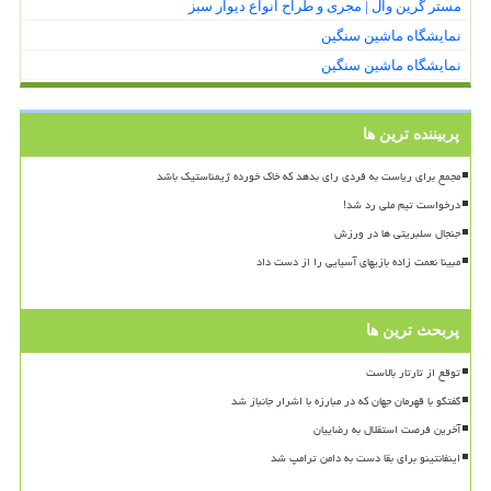
مستر گرین وال | مجری و طراح انواع دیوار سبز
نمایشگاه ماشین سنگین
نمایشگاه ماشین سنگین
پربیننده ترین ها
مجمع برای ریاست به فردی رای بدهد که خاک خورده ژیمناستیک باشد
درخواست تیم ملی رد شد!
جنجال سلبریتی ها در ورزش
مبینا نعمت زاده بازیهای آسیایی را از دست داد
پربحث ترین ها
توقع از تارتار بالاست
گفتگو با قهرمان جهان که در مبارزه با اشرار جانباز شد
آخرین فرصت استقلال به رضاییان
اینفانتینو برای بقا دست به دامن ترامپ شد