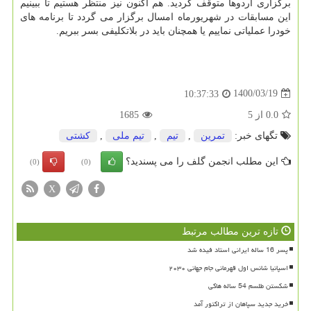
برگزاری اردوها متوقف گردید. هم اکنون نیز منتظر هستیم تا ببینیم
این مسابقات در شهریورماه امسال برگزار می گردد تا برنامه های
خودرا عملیاتی نماییم یا همچنان باید در بلاتکلیفی بسر ببریم.
1400/03/19
10:37:33
0.0
از
5
1685
تگهای خبر:
تمرین
,
تیم
,
تیم ملی
,
كشتی
این مطلب انجمن گلف را می پسندید؟
(0)
(0)
X
تازه ترین مطالب مرتبط
پسر 16 ساله ایرانی استاد فیده شد
اسپانیا شانس اول قهرمانی جام جهانی ۲۰۳۰
شکستن طلسم 54 ساله هاکی
خرید جدید سپاهان از تراکتور آمد