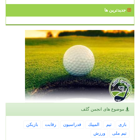
جدیدترین ها
موضوع های انجمن گلف
بازی
تیم
المپیك
فدراسیون
رقابت
بازیكن
تیم ملی
ورزش