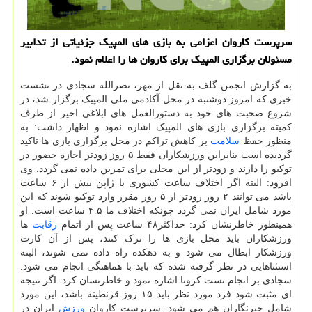
سرپرست کاروان اعزامی به بازی های المپیک جزئیاتی از تدابیر
مسئولان برگزاری المپیک برای کاروان ها را اعلام نمود.
به گزارش انجمن گلف به نقل از مهر، نصرالله سجادی در نشست
خبری که امروز دوشنبه در محل آکادمی ملی المپیک برگزار شد، در
شروع صحبت های خود به دستورالعمل های ابلاغی اخیر از طرف
کمیته برگزاری بازی های المپیک اشاره نمود و اظهار داشت: به
منظور حفظ
سلامت
بر کاهش تراکم در محل برگزاری بازی ها تاکید
گردیده است بنابراین ورزشکاران فقط ۵ روز زودتر اجازه حضور در
توکیو را دارند و زودتر از این محلی برای تمرین داده نمی گردد. وی
افزود: البته اگر اختلاف ساعت کشوری با ژاپن بیش از ۶ ساعت
باشد می توانند ۲ روز زودتر از ۵ روز مقرر وارد توکیو شوند که این
مورد شامل ایران نمی گردد چونکه اختلاف ما ۴.۵ ساعت است. او
همینطور خاطرنشان کرد: حداکثر۴۸ ساعت پس از اتمام
رقابت
ها
ورزشکاران باید محل بازی ها را ترک کنند، پس از آن کارت
ورزشکار ابطال می شود و به دهکده راه داده نمی شوند، البته
استثناهایی در نظر گرفته شده که باید با هماهنگی انجام می شود.
سجادی بر انجام تست کرونا اشاره نمود و خاطرنسان کرد: اگر نتیجه
ای مثبت شود فرد مورد نظر باید ۱۵ روز قرنطینه باشد، این مورد
شامل خبرنگاران هم می شود. سرپرست کاروان
ورزش
ایران در