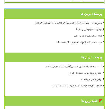
پربیننده ترین ها
مجمع برای ریاست به فردی رای بدهد که خاک خورده ژیمناستیک باشد
درخواست تیم ملی رد شد!
جنجال سلبریتی ها در ورزش
مبینا نعمت زاده بازیهای آسیایی را از دست داد
پربحث ترین ها
افتخاری دیگر برای اسکواش ایران
توقع از تارتار بالاست
گفتگو با قهرمان جهان که در مبارزه با اشرار جانباز شد
جدیدترین ها