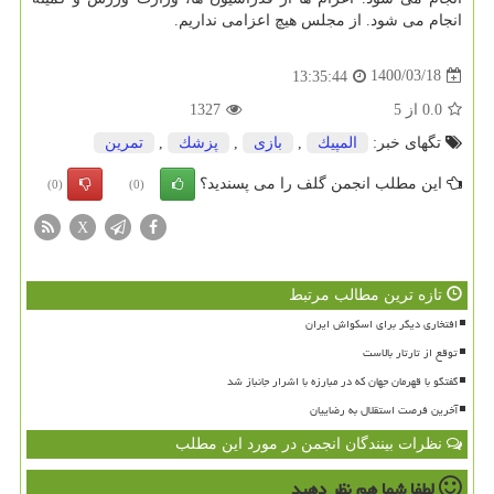
انجام می شود. از مجلس هیچ اعزامی نداریم.
1400/03/18
13:35:44
0.0
از
5
1327
تگهای خبر:
المپیك
,
بازی
,
پزشك
,
تمرین
این مطلب انجمن گلف را می پسندید؟
(0)
(0)
X
تازه ترین مطالب مرتبط
افتخاری دیگر برای اسکواش ایران
توقع از تارتار بالاست
گفتگو با قهرمان جهان که در مبارزه با اشرار جانباز شد
آخرین فرصت استقلال به رضاییان
نظرات بینندگان انجمن در مورد این مطلب
لطفا شما هم
نظر دهید