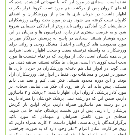
نشده است. سجادی در مورد این که آیا تمهیداتی اندیشیده شده که
اعضای کاروان پس از برگشت هم مورد تست کرونا قرار بگیرند،
اظهار داشت: در جریان بازی ها مدام از ورزشکاران و اعضای
کاروان تست گرفته می شود. وی در مورد بحث روانی ورزشکاران
خاطرنشان کرد: آمادگی روانی باید زودتر از آمادگی جسمانی شروع
شود و به فرصت بیشتری نیاز دارد، فدراسیون ها و مربیان در این
حوزه هوشیار هستند. سجادی در پاسخ به پرسش خبرنگار مهر در
مورد محدودیت های کرونائی و احتمال مشکل روحی و روانی برای
ورزشکاران به واسطه قرنطینه سفت و سخت اظهار داشت: شرایط
برای همه یکسان است، یکی از مواردی که در تمام نشست ها مورد
بحث است کووید ۱۹ است، مربیان ما بیگانه نیستند، سابقه ذهنی من
می گوید در ادوار قبل هم دغدغه ورزشکاران در جریان بازی ها
حضور در تمرین و مسابقات بود، فقط در ادوار قبل ورزشکاران ازاد
بودند و این دوره محدود هستند، فکر نمی کنم و بعید می دانم
مشکلی پیش بیاید اما باز هم روی آن فکر می نماییم. سجادی در
مورد کادر پزشکی کاروان ایران اظهار داشت: ۲ پزشک و ۲ ماساژور
داریم، ضمن این که دو رشته تیمی پزشک خودشان را همراه دارند،
در دو رشته هم ماساژور همراه داریم، برای اولین بار گردش
پزشکان را داریم، پس از دور نخست پزشکان جابه جا می شوند.
سجادی در مورد کاهش همراهان و میهمانان که مورد تاکید
برگزارکنندگان بازی هاست، اظهار داشت: ۴ کارت همراه داریم که
روی هر کارت امکان اعزام ۳ نفر وجود دارد که به صورت چرخشی
انجام می شود. اعزام ها از فدراسیون ها، وزارت ورزش و کمیته