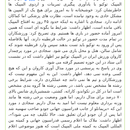
المپیک توکیو با یادآوری پیگیری تمرینات و اردوی المپیک ها
خاطرنشان کرد: خوشبختانه تا به امروز برای هیچ یک از المپین ها
مشکل حادی به وجود نیامده است، نظارت های پزشکی اما کماکان
ادامه دارد. سجادی با اشاره به اینکه حدود ۴۵ روز به افتتاح المپیک
باقی مانده است، اظهار داشت: شرایط ما بگونه ای است که همین
امروز آماده حضور در بازی ها هستیم. وی تصریح کرد: ورزشکاران
در تمام مدت حضور در توکیو در حالت قرنطینه دارند، آنها بلافاصله
پس از ورود به توکیو باید تست بدهند سپس وارد قرنطینه شوند که
شامل سالن، هتل و محل بازی می شود. سجادی در مورد پرچمدار
کاروان ورزش ایران در المپیک توکیو نیز اظهار داشت که در نشست
آتی ستاد در این حوزه تصمیم گرفته می شود.
وی در پاسخ به پرسشی در مورد مدال آوری کاروان و این که هیچ
کسی وعده نمی دهد، اظهار داشت: این به این مفهوم نیست که
ورزشکاران و تیم ها نمی دانند چه عملکردی دارند، شرایط برخی
رشته ها مشخص نمی باشد، در بعضی رشته ها گروه بندی مشخص
است اما در کل در تکواندو، کاراته، کشتی، شمشیربازی شانس بالای
۷۰ درصد برای مدال داریم، اما هنوز وضعیت برخی رشته ها مانند
وزنه برداری معلوم نیست اما امید به مدال داریم. سجادی د مورد
این که «بریمانلو از جانب فدراسیون جهانی جودو صاحب سهمیه شد
اما پس از آن جودو ایران تعلیق شد، حالا تکلیف چه می شود؟»،
اظهار داشت: ملاک ما اعلام رسمی فدراسیون جهانی و کمیته بین
المللی المپیک به کمیته ملی المپیک است که هنوز موضوعی اعلام