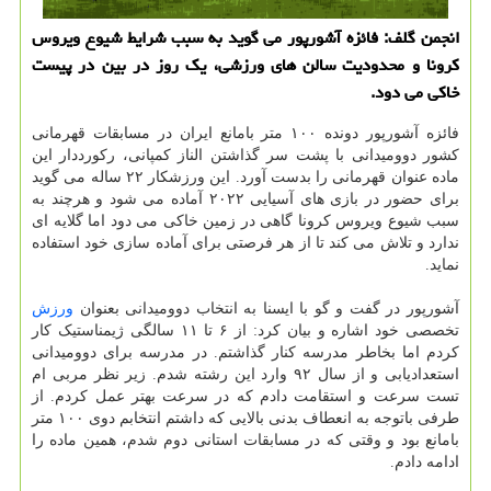
انجمن گلف: فائزه آشورپور می گوید به سبب شرایط شیوع ویروس
کرونا و محدودیت سالن های ورزشی، یک روز در بین در پیست
خاکی می دود.
فائزه آشورپور دونده ۱۰۰ متر بامانع ایران در مسابقات قهرمانی
کشور دوومیدانی با پشت سر گذاشتن الناز کمپانی، رکورددار این
ماده عنوان قهرمانی را بدست آورد. این ورزشکار ۲۲ ساله می گوید
برای حضور در بازی های آسیایی ۲۰۲۲ آماده می شود و هرچند به
سبب شیوع ویروس کرونا گاهی در زمین خاکی می دود اما گلایه ای
ندارد و تلاش می کند تا از هر فرصتی برای آماده سازی خود استفاده
نماید.
آشورپور در گفت و گو با ایسنا به انتخاب دوومیدانی بعنوان
ورزش
تخصصی خود اشاره و بیان کرد: از ۶ تا ۱۱ سالگی ژیمناستیک کار
کردم اما بخاطر مدرسه کنار گذاشتم. در مدرسه برای دوومیدانی
استعدادیابی و از سال ۹۲ وارد این رشته شدم. زیر نظر مربی ام
تست سرعت و استقامت دادم که در سرعت بهتر عمل کردم. از
طرفی باتوجه به انعطاف بدنی بالایی که داشتم انتخابم دوی ۱۰۰ متر
بامانع بود و وقتی که در مسابقات استانی دوم شدم، همین ماده را
ادامه دادم.