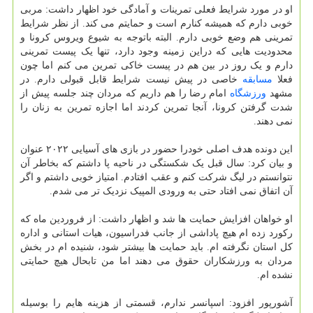
او در مورد شرایط فعلی تمرینات و آمادگی خود اظهار داشت: مربی
خوبی دارم که همیشه کنارم است و حمایتم می کند. از نظر شرایط
تمرینی هم وضع خوبی دارم. البته باتوجه به شیوع ویروس کرونا و
محدودیت هایی که دراین زمینه وجود دارد، تنها یک پیست تمرینی
دارم و یک روز در بین هم در پیست خاکی تمرین می کنم اما چون
فعلا
مسابقه
خاصی در پیش نیست شرایط قابل قبولی دارم. در
مشهد
ورزشگاه
امام رضا را هم داریم که مردان چند جلسه پیش از
شدت گرفتن کرونا، آنجا تمرین کردند اما اجازه تمرین به زنان را
نمی دهند.
این دونده هدف اصلی خودرا حضور در بازی های آسیایی ۲۰۲۲ عنوان
و بیان کرد: سال قبل یک شکستگی در ناحیه پا داشتم که بخاطر آن
نتوانستم در لیگ شرکت کنم و عقب افتادم. امتیاز خوبی داشتم و اگر
آن اتفاق نمی افتاد حتی به ورودی المپیک نزدیک تر می شدم.
او خواهان افزایش حمایت ها شد و اظهار داشت: از فروردین ماه که
رکورد زده ام هیچ پاداشی از جانب فدراسیون، هیات استانی و اداره
کل استان نگرفته ام. باید حمایت ها بیشتر شود، شنیده ام در بخش
مردان به ورزشکاران حقوق می دهند اما من تابحال هیچ حمایتی
نشده ام.
آشورپور افزود: اسپانسر ندارم، قسمتی از هزینه هایم را بوسیله