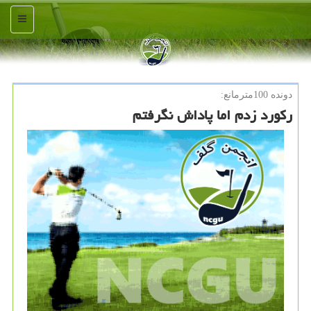
منو
دونده 100مترمانع:
ركورد زدم اما پاداش نگرفتم