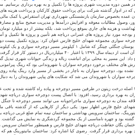
در همین دوره مدیریت شهری پروژه ها را تکمیل و به بهره برداری برسانیم. م
 که در ادوار گذشته شرکت برای پرداخت حقوق کارکنان و پرداخت هزینه های
ران عمده بخصوص سازمان بازنشستگی شهرداری تهران استقراض یا کمک مالی 
ور، وصول مطالبات معوقه و افزایش درآمدها و مدیریت صحیح منابع و مصارف
هداشت و هزینه های جاری بموقع پرداخت شد، بلکه بیشتر از دو میلیارد تومان 
دجه مورد نیاز پروژه های عمرانی دریاچه هم تأمین و پروژه ها تکمیل و آما
دوچرخه سواری مجموعه شهدای خلیج فارس عنوان کرد: پروژه تکمیل پیست دو
راه اندازی پیاده راه ضلع غربی دریاچه حد فاصل دریاچه و بوستان جنگلی چیتگر که شامل ۱ کیلومتر مسیر دوچرخه سوار
پیاده روی و ۱۲۰۰۰ متر مربع توسعه فضای سبز پیرامونی آن است از دیماه سال ۱۳۹۹ با اعتبار ۴۰ میلیاردریال در دست
د: این مسیر به محلی برای انباشت زباله و زندگی حیوانات شهری تبدیل گش
ش های مختلف برخورد دوچرخه سواران با شهروندانی بود که رینگ پیرامونی 
 نشده بود، دوچرخه سواران به ناچار در بخشی از مسیر وارد رینگ پیاده رو
خه سواران با شهروندان می شد که شکایت های پیاپی شهروندان را به دنبال
وی با اعلان اینکه در این محور ۴۰۰ اصله درخت چنار، ۴۰۰ اصله درخت زیتون در طرفین مسیر دوچرخه و پیاده راه کاشته شده و ت
ان به بهره برداری رسید، افزود: با اتصال پیست دوچرخه سواری دریاچه شهد
ه مندان به دوچرخه سواری ماجراجویانه می توانند مسیر دوچرخه تا جنگل ر
هدای خلیج فارس اظهار نمود: یکی دیگر از کارهایی که از گذشته باقی مان
تورینگ، ساختمان سرویس بهداشتی و ساختمان نیمه تمام ضلع غربی دریاچه بو
 گشته بود و چهره نامناسبی از یک مجموعه گردشگری به نمایش می گذاشت. ا
اختمان یگان حفاظت دریاچه شهدای خلیج فارس و همینطور ساختمان سرویس ب
افتتاح و مورد بهره برداری قرار گرفت. رضوی کیا اشاره کرد: ساختمان مانیتورینگ هم ک