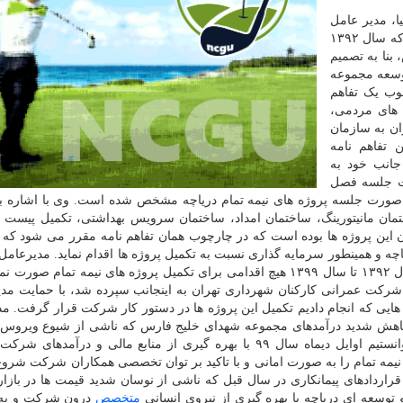
، مدیر عامل
شرکت عمرانی کارکنان شهرداری تهران با اشاره به این که سال ۱۳۹۲
 بنا به تصمیم
توسعه مجموعه
وب یک تفاهم
 های مردمی،
 تهران به سازمان
 تفاهم نامه
جانب خود به
ت جلسه فصل
صورت جلسه پروژه های نیمه تمام دریاچه مشخص شده است. وی با اشاره به
مان مانیتورینگ، ساختمان امداد، ساختمان سرویس بهداشتی، تکمیل پیست 
 این پروژه ها بوده است که در چارچوب همان تفاهم نامه مقرر می شود که 
اچه و همینطور سرمایه گذاری نسبت به تکمیل پروژه ها اقدام نماید. مدیرعا
عمرانی کارکنان شهرداری تهران با اشاره به این که از سال ۱۳۹۲ تا سال ۱۳۹۹ هیچ اقدامی برای تکمیل پروژه های نیمه تما
سال ۱۳۹۹ که مسئولیت اداره شرکت عمرانی کارکنان شهرداری تهران به اینجانب سپرده شد، با حمایت 
ایی که انجام دادیم تکمیل این پروژه ها در دستور کار شرکت قرار گرفت. م
کاهش شدید درآمدهای مجموعه شهدای خلیج فارس که ناشی از شیوع ویروس ک
تعطیلی های مکرر کسب وکارها فعال بود، خوشبختانه توانستیم اوایل دیماه سال ۹۹ با بهره گیری از منابع مالی و درآ
یمه تمام را به صورت امانی و با تاکید بر توان تخصصی همکاران شرکت شروع 
قراردادهای پیمانکاری در سال قبل که ناشی از نوسان شدید قیمت ها در بازار 
توسعه ای دریاچه با بهره گیری از نیروی انسانی
متخصص
درون شرکت و به