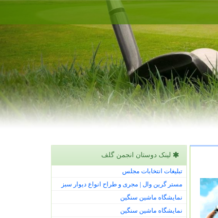
لینک دوستان انجمن گلف
تبلیغات انتخابات مجلس
مستر گرین وال | مجری و طراح انواع دیوار سبز
نمایشگاه ماشین سنگین
نمایشگاه ماشین سنگین