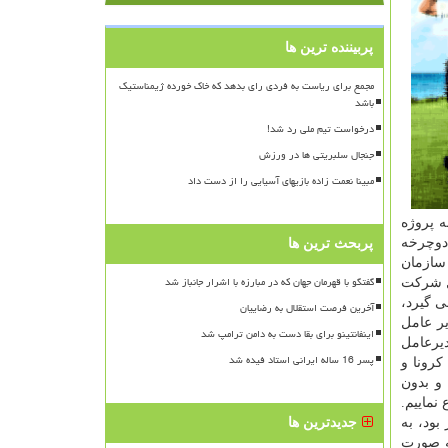
پربیننده ترین ها
مجمع برای ریاست به فردی رای بدهد که خاک خورده ژیمناستیک
باشد
درخواست تیم ملی رد شد!
جنجال سلبریتی ها در ورزش
مبینا نعمت زاده بازیهای آسیایی را از دست داد
 پروژه
دوچرخه
پربحث ترین ها
سازمان
گفتگو با قهرمان جهان که در مبارزه با اشرار جانباز شد
مل شرکت
م صورت نمی گیرد،
آخرین فرصت استقلال به رضاییان
مدیر عامل
اینفانتینو برای بقا دست به دامن ترامپ شد
دیرعامل
پسر 16 ساله ایرانی استاد فیده شد
رونا و
مدهای شرکت و بدون
نماییم.
بود، به
جدیدترین ها
 صورت