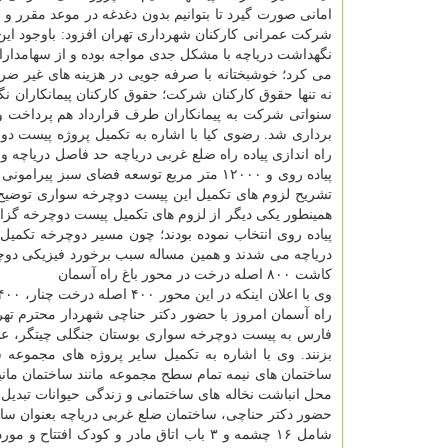
امانی صورت گیرد تا بتوانیم بدون دغدغه در موعد مقرر و 
شرکت عمرانی کارکنان شهرداری تهران افزود: باوجود این
نگهداشت دریاچه با مشکل جدی مواجه بوده و از سهامدا
می کرد؛ خوشبختانه با صرفه جویی در هزینه های غیر ضر
نه تنها حقوق کارکنان شرکت؛ حقوق کارکنان پیمانکاران نگ
سنواتی شرکت به پیمانکاران طرف قرارداد هم پرداخت و بو
برداری شد. رضوی کیا با اشاره به تکمیل پروژه پیست 
تشریح لزوم های تکمیل این پیست دوچرخه سواری توضیح دا
همینطور یکی دیگر از لزوم های تکمیل پیست دوچرخه گزار
پیاده روی انتخاب نموده بودند؛ چون مسیر دوچرخه تکمیل
دریاچه می شدند و همین مساله سبب برخورد فیزیکی دوچر
کاشت ۸۰۰ اصله درخت در محور باغ راه آسمان
راه آسمان امروز با حضور دکتر حناچی شهردار محترم تهر
فارس به پیست دوچرخه سواری بوستان جنگلی چیتگر، علاق
بزنند. وی با اشاره به تکمیل سایر پروژه های مجموعه ش
ساختمان های نیمه تمام سطح مجموعه مانند ساختمان مانی
محل انباشت نخاله های ساختمانی و زندگی حیوانات تبدیل
حضور دکتر حناچی، ساختمان ضلع غربی دریاچه بعنوان س
شامل ۱۶ چشمه و ۳ باب اتاق مادر و کودک 