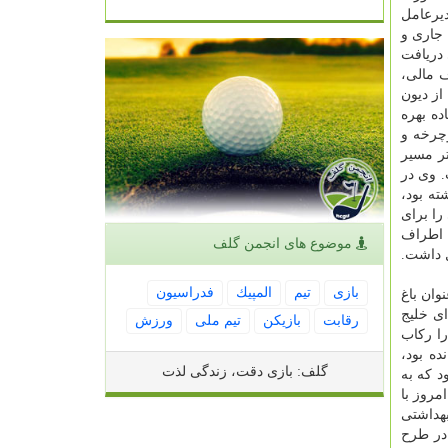
دیرعامل
 جاری و
دریافت
 مالی،
از دیون
ده بهره
چرخه و
ی و یک کیلومتر مسیر
ور کار قرار گرفت. وی در
ته بود،
را برای
ی اطراف
موضوع های انجمن گلف
 داشت.
بازی
تیم
المپیك
فدراسیون
حت عنوان باغ
ای خلیج
رقابت
بازیكن
تیم ملی
ورزش
ا رکاب
ده بود،
گلف: بازی دقت، زندگی لذت
د که به
مروز با
هداشتی
ه در طرح