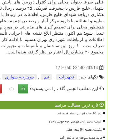
قبلی صرفا بعنوان محلی برای کنترل دوربین های پایش و 
هکتاری دریاچه شهدای خلیج فارس، اطلاعات در ارتباط ب
نماییم و انشالله بنا داریم مرکز آمار و رصد دریاچه به 
همینطور محلی برای تصمیم گیری های مدیریتی در مورد 
تبدیل شود؛ هم اکنون منتظر ابلاغ نقشه های اجرایی تأ
اطلاعات و ارتباطات شهرداری تهران هستیم تا ادامه کار 
ظرف مدت ۶۰ روز این ساختمان و تأسیسات و تج
مجموع ۲۰ میلیاردریال اعتبار در نظر گرفته شده است.
1400/03/14
12:50:50
تگهای خبر:
تجهیزات
,
تیم
,
دوچرخه سواری
,
این مطلب انجمن گلف را می پسندید؟
(0)
تازه ترین مطالب مرتبط
پسر 16 ساله ایرانی استاد فیده شد
اسپانیا شانس اول قهرمانی جام جهانی ۲۰۳۰
شکستن طلسم 54 ساله هاکی
خرید جدید سپاهان از تراکتور آمد