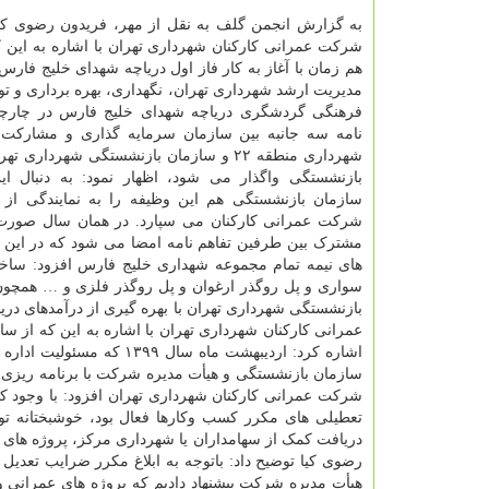
به گزارش انجمن گلف به نقل از مهر، فریدون رضوی کیا
هم زمان با آغاز به کار فاز اول دریاچه شهدای خلیج فارس،
مدیریت ارشد شهرداری تهران، نگهداری، بهره برداری و 
فرهنگی گردشگری دریاچه شهدای خلیج فارس در چارچ
نامه سه جانبه بین سازمان سرمایه گذاری و مشارکت
شهرداری منطقه ۲۲ و سازمان بازنشستگی شهرداری
بازنشستگی واگذار می شود، اظهار نمود: به دنبال این
سازمان بازنشستگی هم این وظیفه را به نمایندگی از 
شرکت عمرانی کارکنان می سپارد. در همان سال صور
مشترک بین طرفین تفاهم نامه امضا می شود که در این 
های نیمه تمام مجموعه شهداری خلیج فارس افزود: ساخت
سواری و پل روگذر ارغوان و پل روگذر فلزی و … همچون
بازنشستگی شهرداری تهران با بهره گیری از درآمدهای دری
اشاره کرد: اردیبهشت ماه 
سازمان بازنشستگی و هیأت مدیره شرکت با برنامه ریزی ه
شرکت عمرانی کارکنان شهرداری تهران افزود: با وجود 
دریافت کمک از سهامداران یا شهرداری مرکز، پروژه های ن
رضوی کیا توضیح داد: باتوجه به ابلاغ مکرر ضرایب تعدیل 
هیأت مدیره شرکت پیشنهاد دادیم که پروژه های عمرانی و 