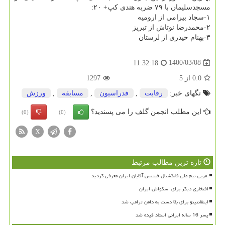
مسجدسلیمان با ۷۹ ضربه هندی کپ+ ۲۰:
۱-سجاد بیرامی از ارومیه
۲-محمدرضا نوتاش از تبریز
۳-بهنام حیدری از لرستان
1400/03/08
11:32:18
0.0
از
5
1297
تگهای خبر:
رقابت
,
فدراسیون
,
مسابقه
,
ورزش
این مطلب انجمن گلف را می پسندید؟
(0)
(0)
X
تازه ترین مطالب مرتبط
افتخاری دیگر برای اسکواش ایران
اینفانتینو برای بقا دست به دامن ترامپ شد
پسر 16 ساله ایرانی استاد فیده شد