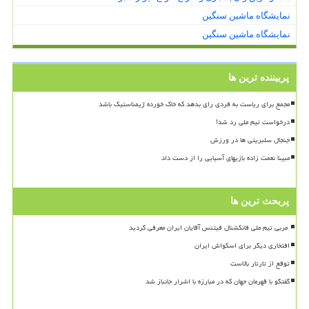
نمایشگاه ماشین سنگین
نمایشگاه ماشین سنگین
پربیننده ترین ها
مجمع برای ریاست به فردی رای بدهد که خاک خورده ژیمناستیک باشد
درخواست تیم ملی رد شد!
جنجال سلبریتی ها در ورزش
مبینا نعمت زاده بازیهای آسیایی را از دست داد
پربحث ترین ها
افتخاری دیگر برای اسکواش ایران
توقع از تارتار بالاست
گفتگو با قهرمان جهان که در مبارزه با اشرار جانباز شد