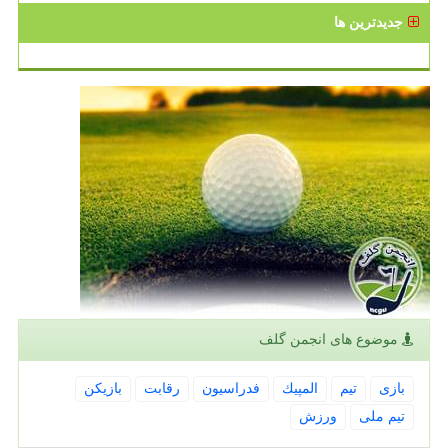
جدیدترین ها
موضوع های انجمن گلف
بازی
تیم
المپیك
فدراسیون
رقابت
بازیكن
تیم ملی
ورزش