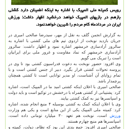
رویس کمیته ملی المپیک با اشاره به اینکه اطمینان دارد کشتی
بازهم در بازیهای المپیک خواهد درخشید اظهار داشت: ورزش
ایران در مردادماه کام مردم را شیرین خواهدنمود.
به گزارش انجمن گلف به نقل از مهر، سیدرضا صالحی امیری در
جریان بازدید نوبخت از اردوی تیم های ملی کشتی با اشاره به
سالروز آزادسازی خرمشهر اشاره نمود و اظهار داشت: سالروز
آزادسازی خرمشهر که نماد مقاومت و غرور ملی برای ایرانیان
است را تبریک می گویم.
وی افزود: حضور نوبخت به دعوت فدراسیون کشتی بود تا وی در
پروسه تحولات کشتی قرار بگیرد. دبیر از جنس کشتی است و با
تمام زوایای آن آشناست، او مدیر توانایی است تا کشتی همچنان
پرچمدار باشد.
صالحی امیری با اعلان اینکه کشتی امید ما در المپیک است، اشاره
کرد: پشتیبانی از کشتی همراه با درخشش در توکیو است و باید دولت
و اسپانسرها نیز به کمک کشتی بیایند.
وی با اعلان اینکه کمک به کشتی بوسیله ۴ منبع انجام شده، اشاره
کرد: کمیته ملی المپیک یکی از این منابع است و یکی هم وزارت
ورزش
است، نوبخت هم تعهد ۳۰ میلیارد تومانی داده است،
اسپانسرها هم منبع چهارم هستند.
صالحی امیری افزود: جمع بندی این بود که نظام، دولت، کمیته و