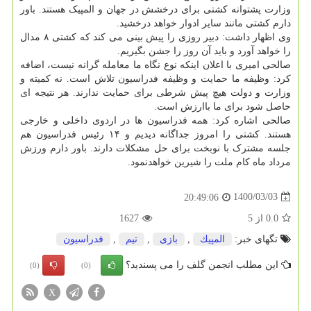
وزارت پشتوانه کشتی برای درخشش در جهان و المپیک هستند. باور
دارم کشتی مانند سایر ادوار خواهد درخشید.
وی اظهار داشت: دبیر روزی را پیش بینی می کند که کشتی ۸ مدال
را خواهد آورد و باید آن روز را جشن بگیریم.
صالحی امیری با اعلان اینکه نوع نگاه ما معامله گرانه نیست، اضافه
کرد: وظیفه ما حمایت و وظیفه فدراسیون تلاش است. نه کمیته و
وزارت و دولت هیچ پیش شرطی برای حمایت ندارند. هر نتیجه ای
حاصل شود برای ما باارزش است.
صالحی اشاره کرد: همه فدراسیون ها در اردوی داخلی و خارجی
هستند. کشتی را امروز جداگانه دیدیم و ۱۴ رئیس فدراسیون هم
جلسه مشترک با نوبخت برای حل مشکلات دارند. باور دارم ورزش
مرداد ماه کام ملت را شیرین خواهدنمود.
1400/03/03
20:49:06
0.0
از
5
1627
تگهای خبر:
المپیك
,
بازی
,
تیم
,
فدراسیون
این مطلب انجمن گلف را می پسندید؟
(0)
(0)
X