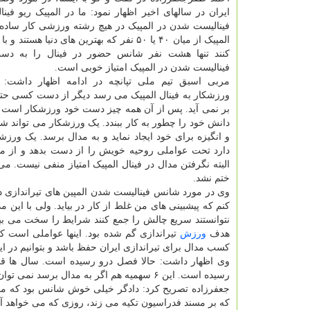
ایران در سالهای اخیر اظهار نمود: ما در المپیک ریو فین
فینالیست شدن در المپیک در هیچ رشته ورزشی کار ساده
المپیک از میان ۴۰ یا ۵۰ نفر که بهترین های دنیا هستند و با هم
کنند تنها هشت نفر شانس حضور در فینال را به دس
فینالیست شدن در المپیک امتیاز خوبی است.
مربی اسبق تیم ملی تپانچه در ادامه اظهار داشت: 
ورزشکار به فینال المپیک می رسد دیگر از دست کسی حت
بر نمی آید. پس از آن همه چیز دست خود ورزشکار است ک
دانش خود را چطور به کار ببندد. یک ورزشکار می تواند شر
و انگیزه برای خود ایجاد نماید و به مدال برسد. یک ورزش
دارد تحت عواملی روحیه خویش را از دست بدهد و از مد
البته نگرفتن مدال در فینال المپیک امتیاز منفی نیست. می
ختم نشد.
وی در مورد شانس فینالیست شدن المپین های تیراندازی در
کنم که پیشبینی های من غلط از کار در بیاید. ولی با این 
نتوانستند سریع چالش را جمع کنند شرایط را سخت می بین
هدف
ورزش
تیراندازی گم شده بود. اینها عواملی است 
کسب مدال برای تیراندازی ایران حفظ باشد و بتوانیم در ای
وی اظهار داشت: حالا فصل درو رسیده است. سال ها قبل 
رسیده است. این ۶ سهمیه هم اگر به مدال برسد نمی توان گفت محصول چهار ساله است. از مدت ها قبل این برای این موفقیت کار شده است.
جعفرزاده تصریح کرد: دادگر خیلی خوش شانس بود که مجم
که بر مسند فدراسیون تکیه می زند، روزی که می خواهد آنرا تحویل دهد حداکثر ۱۰ درصد به مجموعه