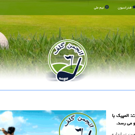
فدراسیون
تیم ملی
 المپیک با
 می رسد.
یت تیراندازی