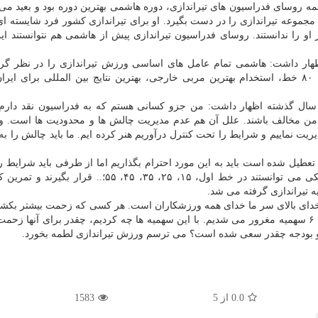
مه روسای فدراسیون های تیراندازی، دوره هاشمی بهترین دوره بود و بعید می 
 مجموعه تیراندازی را در دست بگیرد. او برای تیراندازی کشور فرد شایسته ای
 را ندانستند. روسای فدراسیون تیراندازی پیش از هاشمی هم نتوانستند این
هار داشت: هاشمی تمام عامل های اساسی ورزش تیراندازی را در نظر گرفت
اجرای زیرسازی های فدراسیون تیراندازی، ساخت سالن ۸۰ خط، استخدام بهترین مربی خارجی، بهترین نتایج بین المللی برای ا
ر سال گذشته اظهار داشت: من جزو کسانی هستم که به فدراسیون نقد دارم 
ظر من مخالف باشند. علل آن هم عدم مدیریت چالش ها و محدودیت ها است. و
یت نماییم و شرایط را تحت کنترل درآوریم هنر کرده ایم. ما باید چالش را 
تعطیل شده است باید به این مورد احترام بگذاریم اما از طرفی باید شرایط ر
دهیم. سالن فدراسیون ۸۰ خط دارد که ورزشکاران المپیکی می توانستند در خط اول، ۱۵، ۲۵، ۳۵، ۴۵، ۵۵؛..
 خدای بالای سر ما خدای همه ورزشکاران است. هر کسی که زحمت بیشتر بکشد
به او می دهد. ما ۶ سهمیه داشتیم ولی نباید تنها به داشتن ۶ سهمیه مغرور می شدیم. با این سهمیه ها چه کردیم، چقدر برای آنه
ر و بودجه چقدر سعی شده است؟ می ترسم ورزش تیراندازی لطمه بخورد.
0.0
از
5
1583