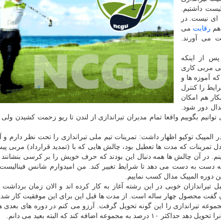
الیست داشتیم.
 ای نیست. در
رقابت
می
ت می آورند.
پس از اینکه
ی مربی کاری
ه آموزه ها و
ایط را کنترل
کار هم امکان
ال دور شود.
 توانیم بگوییم واقعا تمام مدیران تیراندازی از لندن تا ریو زحمت کشیدن ولی 
 المپیک توکیو اظهار داشت: تمرینات تیم ملی تیراندازی را تحت نظر دارم و 
مدل تمرینات که مدت ها تعطیل بود، چالش هایی که با (تمدید قرارداد) مربی پی
م. در آن چالش ها همه دنبال این بودند که حرف خویش را بر کرسی بنشانند 
که دست به دست می دهد تا شرایط تغییر کند. من امیدوارم شانس فینالیست
ن دوره المپیک مدال کسب نماییم.
تیراندازان خوبی در این رشته آغاز به کار کرده اند و الان زمان برداشت
وعه تیراندازی را این گونه تحویل گرفت. آرزو می کنم در دوره های بعدی 
 اضافه کند که البته بعید می دانم.