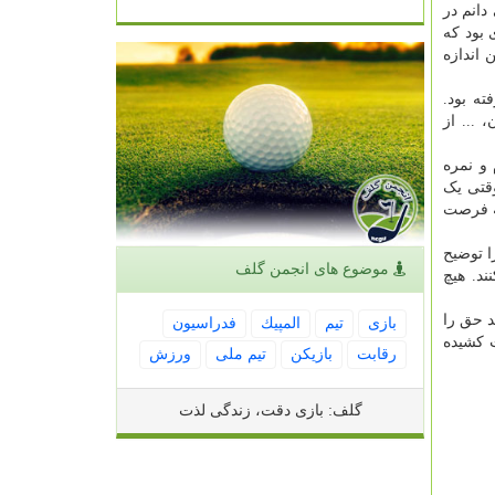
دانم در
 بود که
 اندازه
ه بود.
یران، ... از
و نمره
قتی یک
به فرصت
ا توضیح
موضوع های انجمن گلف
 قرار بگیرند و تمرین کنند. هیچ
 حق را
بازی
تیم
المپیك
فدراسیون
ا زحمت کشیده
رقابت
بازیكن
تیم ملی
ورزش
گلف: بازی دقت، زندگی لذت