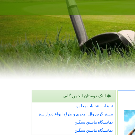
لینک دوستان انجمن گلف
تبلیغات انتخابات مجلس
مستر گرین وال | مجری و طراح انواع دیوار سبز
نمایشگاه ماشین سنگین
نمایشگاه ماشین سنگین