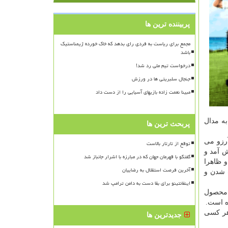
پربیننده ترین ها
مجمع برای ریاست به فردی رای بدهد که خاک خورده ژیمناستیک
باشد
درخواست تیم ملی رد شد!
جنجال سلبریتی ها در ورزش
مبینا نعمت زاده بازیهای آسیایی را از دست داد
به مدال
پربحث ترین ها
آرزو می
توقع از تارتار بالاست
ش آمد و
گفتگو با قهرمان جهان که در مبارزه با اشرار جانباز شد
و ظاهرا
آخرین فرصت استقلال به رضاییان
 شدن و
اینفانتینو برای بقا دست به دامن ترامپ شد
 محصول
هر کسی
جدیدترین ها