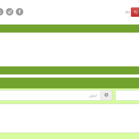
X
(0)