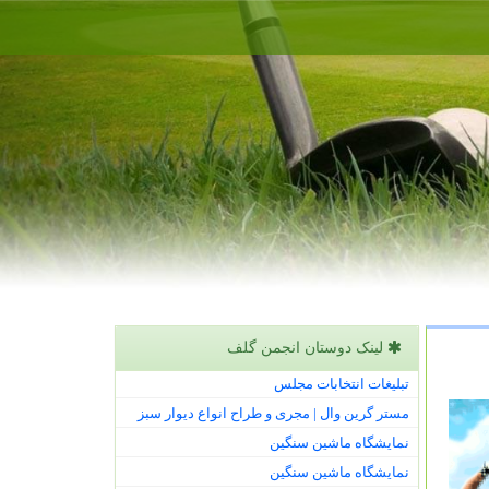
لینک دوستان انجمن گلف
تبلیغات انتخابات مجلس
مستر گرین وال | مجری و طراح انواع دیوار سبز
نمایشگاه ماشین سنگین
نمایشگاه ماشین سنگین