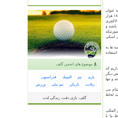
 عنوان
کرد: قیمت بلیط مصوب ما با مالیات بر ارزش افزوده حدود ۱۹۰ هزار تومان می شود که ما در ایام پنج شنبه و جمعه بلیط را به قیمت ۱۸۰ هزار
لاکچری
باشند و
۱ هزار تومان می رسد در صورتیکه
برای اسکی
 ها به
استفاده
موضوع های انجمن گلف
اریم که
 و بخش دیگر
بازی
تیم
المپیك
فدراسیون
و تنها
رقابت
بازیكن
تیم ملی
ورزش
تتام می
به لحاظ
گلف: بازی دقت، زندگی لذت
 المللی
 ما با