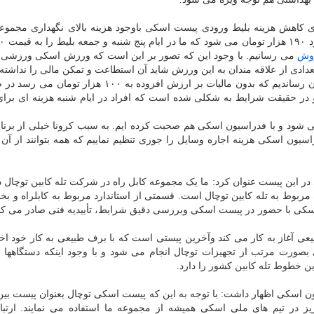
 کاهش هزینه بلیط ورودی پیست اسکی باوجود هزینه بالای نگهداری مجموعه
وش
می رسانیم. با وجود این که تصور بر این است که ورزش اسکی ورزشی 
ادی از علاقه مندان به این ورزش شاید آن استطاعت و تمکن مالی را نداشته 
از این حیث در ایام شنبه قیمت بلیط را به ۱۱۰ هزار تومان رساندیم که بدون مالیات بر ارزش افزوده به ۰۰
له کابین ۹۵ هزار تومان است و در حقیقت شرایط به شکلی شده است که افراد در ایام شنبه هزینه ای 
ود و با فدراسیون اسکی هم صحبت کرده ایم. به سبب کرونا خیلی از برنامه
دراسیون اسکی هزینه اجاره وسایل را جوری تنظیم نماییم که همه بتوانند از آن 
 این پیست عنوان کرد: ما یک مجموعه کابل راه در شرکت تله کابین توچال د
ستگاهی که در کشور استاندارد دارند ۷ دستگاه مربوط به تله کابین توچال است. قسمتی از استاندارد مربوط به کابلراه
ی با حضور در پیست اسکی وبررسی دقیق شرایط، تأییدیه فنی صادر می کنند 
ی آغاز به کار می کند وآخرین پیستی است که با برف طبیعی به کار خود اخ
ری بصورت مرتب از تجهیزات توچال انجام می شود و با وجود اینکه دستگاهها 
ن خطوط تله کابین کشور را دارد.
ون اسکی اظهار داشت: با توجه به این که پیست اسکی توچال بعنوان پیست بین
 در تیم های ملی اسکی همیشه از مجموعه ما استفاده می نمایند. ارتباط