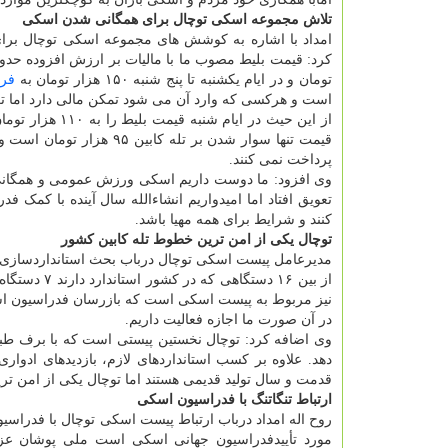
تلاش مجموعه اسکی توچال برای همگانی شدن اسکی
امداد با اشاره به کوشش های مجموعه اسکی توچال برای
تومان و در ایام یکشنبه تا پنج شنبه ۱۵۰ هزار تومان به
فر
است و هرکسی که وارد آن می شود تمکن مالی دارد اما تعد
قیمت تنها سوار شدن بر ت
پرداخت نمی کنند.
وی افزود: ما دوست داریم اسکی ورزش عمومی و همگانی ش
تعویق افتاد اما امیدواریم انشاءالله سال آینده با کمک ف
کنند و شرایط برای همه مهیا باشد.
توچال یکی از امن ترین خطوط تله کابین کشور
مدیرعامل پیست اسکی توچال درباب بحث استانداردسازی در
از بین ۱۶ د
نیز مربوط به پیست اسکی است که بازرسان فدراسیون اسک
در آن صورت ما اجازه فعالیت داریم.
وی اضافه کرد: توچال نخستین پیستی است که با برف طبیع
دهد. علاوه بر کسب استانداردهای لازم، بازدیدهای ادوا
قدمت و سال تولید قدیمی هستند اما توچال یکی از امن تری
ارتباط تنگاتنگ با فدراسیون اسکی
روح اله امداد درباب ارتباط پیست اسکی توچال با فدراسی
مورد تأییدفدراسیون جهانی اسکی است ملی پوشان عزیز