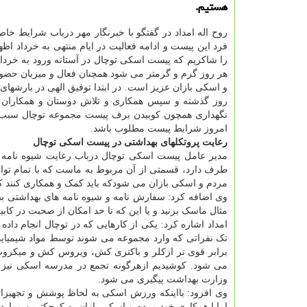
هستیم.
روح اله امداد در گفتگو با خبرنگار مهر درباب شرایط خا
فرد این پیست و ادامه فعالیت در ایام منتهی به خرداد اظ
را شاکریم که پیست اسکی توچال در آستانه ورود به خردا
هر روز گرم و گرمتر می شود همچنان فعال و میزبان حضور
و اسکی بازان عزیز است. در ابتدا توفیق الهی در بارشهای
روز گذشته و سپس همکاری و تلاش دوستان و همکاران 
نگهداری همچون کوبیدن برف پیست مجموعه توچال سبب
امروز شرایط پیست مطلوب باشد.
رعایت پروتکلهای بهداشتی در پیست اسکی توچال
مدیر عامل پیست اسکی توچال درباب رعایت شیوه نامه 
طرف دارد، قسمتی از آن مربوط به ماست که با تمام توان و
مردم و اسکی بازان می شودکه باید کمک و همکاری کنند که 
وی اضافه کرد: سفارش نامه و شیوه نامه های بهداشتی ب
مثال ماسک بزنید و یا این که تا حد امکان از صحبت در کاب
امداد اشاره کرد: یکی از کارهایی که در توچال انجام داده ا
برابر قوی تر ازکلر و باکتری کش، ویروس کش و میکرو
می شود. کوشیدیم ازهرگونه تجمع در مدرسه اسکی نیز 
وزارت بهداشت پیگیری می شود.
وی افزود: بااینکه ورزش اسکی به لحاظ پوشش و تجهیزاتی
امابا همکاری خود مردم و اسکی بازان به کوچکترین موارد