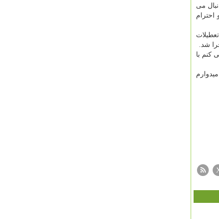
بال می
 احترام
تعطیلات
را شد.
 کنم با
میدوارم