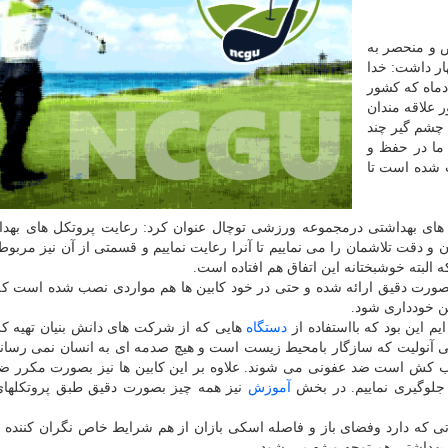
ص و منحصر به
هار داشت: خدا
دماه که کشور
 علاقه مندان
 چشم گیر چند
ما در حفظ و
 شده است تا
های بهداشتی درمجموعه ورزشی توچال عنوان کرد: رعایت پروتکل های بهدا
 دقت تلاشمان را می نماییم تا آنرا رعایت نماییم و قسمتی از آن نیز مربوط
البته خوشبختانه این اتفاق هم افتاده است.
صورت دقیق ارائه شده و حتی در خود کابین ها هم مواردی نصب شده است که 
ین خودداری شود.
یم این بود که بااستفاده از
دستگاه
هایی که از شرکت های دانش بنیان تهیه ک
ب کش است ضد عفونی می شوند. علاوه بر این کابین ها نیز بصورت مکرر ض
جلوگیری نماییم. در بخش
آموزش
نیز همه چیز بصورت دقیق طبق پروتکلهای 
 که دارد وفضای باز و فاصله اسکی بازان از هم شرایط خاص نگران کننده ا
 بهداشتی هم توجه ویژه می شود.