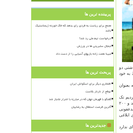
پربیننده ترین ها
مجمع برای ریاست به فردی رای بدهد که خاک خورده ژیمناستیک
باشد
درخواست تیم ملی رد شد!
جنجال سلبریتی ها در ورزش
مبینا نعمت زاده بازیهای آسیایی را از دست داد
شتی دو
پربحث ترین ها
 به خود
افتخاری دیگر برای اسکواش ایران
بعنوان
توقع از تارتار بالاست
ردیم تک
گفتگو با قهرمان جهان که در مبارزه با اشرار جانباز شد
تک نفراتی که وارد مجموعه می شوند توسط مواد شیمیایی آنولیت که سازگار بامحیط زیست است و هیچ صدمه ای به انسان نمی رساند و ۲۰۰
آخرین فرصت استقلال به رضاییان
دعفونی
ابلاغی
جدیدترین ها
ی ندارد