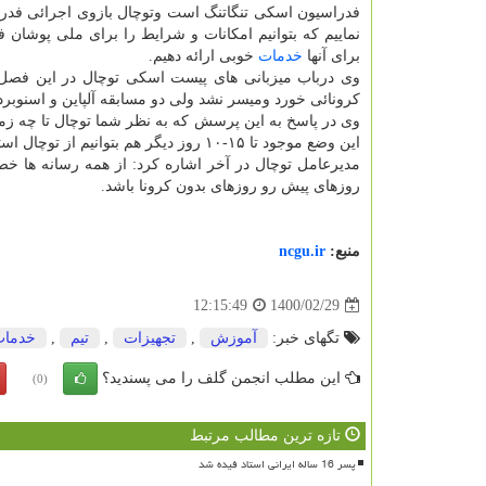
فدراسیون اسکی تنگاتنگ است وتوچال بازوی اجرائی فدر
نماییم که بتوانیم امکانات و شرایط را برای ملی پوشان ف
برای آنها
خدمات
خوبی ارائه دهیم.
وی درباب میزبانی های پیست اسکی توچال در این فص
کرونائی خورد ومیسر نشد ولی دو مسابقه آلپاین و اسنوبرد
وی در پاسخ به این پرسش که به نظر شما توچال تا چه زما
این وضع موجود تا ۱۵-۱۰ روز دیگر هم بتوانیم از توچال استفاده نمائیم.
مدیرعامل توچال در آخر اشاره کرد: از همه رسانه ها خص
روزهای پیش رو روزهای بدون کرونا باشد.
منبع:
ncgu.ir
1400/02/29
12:15:49
تگهای خبر:
آموزش
,
تجهیزات
,
تیم
,
خدمات
این مطلب انجمن گلف را می پسندید؟
(0)
تازه ترین مطالب مرتبط
پسر 16 ساله ایرانی استاد فیده شد