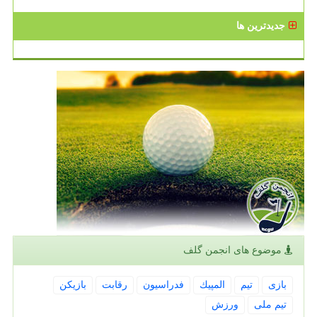
جدیدترین ها
موضوع های انجمن گلف
بازی
تیم
المپیك
فدراسیون
رقابت
بازیكن
تیم ملی
ورزش