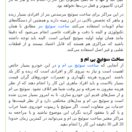
کردن کامپیوتر و قفل درب‌ها نخواهد بود.
در این مراکز برای ساخت سوئیچ مرسدس بنز از افرادی بسیار زبده
و ماهر که تخصص بالایی در این زمینه دارند و همچنین از دستگاه‌های
تمام اتومات استفاده می‌کنند
ساخت سوئیچ بنز
مطابق با همان
تکنولوژی و البته با دقت و ظرافت خاصی انجام می‌شود که دقیقا
مانند همان تولید اولیه سوئیچ کمپانی است. البته باید توجه داشته
باشید که مراکزی هم هستند که قابل اعتماد نیستند و از قطعات
تقلبی و غیر اصل استفاده می‌کنند.
ساخت سوئیچ بی ام و
از آنجایی که
ساخت سوئیچ بی ام و
در این خودرو بسیار حائض
اهمیت است و نیاز به نیروی کار و افرادی است که زبده و کار بلد
باشند. امروزه هزینه نگهداری و تعمیرات خودروهای گران قیمت
بسیار بالاست و باید افراد ماهری این کار را انجام دهند که از نظر
هزینه مقرون به صرفه و نیز وقت شما هم اتلاف نشود. سوئیچ بی ام
و از نسل‌های قدیم این خودرو سازی، تا به امروز بسیار مدرن شده
است و سوئیچ بی ام و مدل‌های مختلفی دارد و از نظر قیمت‌ها و
خدمات نیز متفاوت است. اگر سوئیچ یا ریموت خودروی شما خراب
و یا گم یا مفقود گردید نگران این موضوع نباشید و با مراجعه به
مراکز معتبر ساخت سوئیچ بی ام و می‌توانید در کمترین زمان حدودا
20 الی 30 دقیقه این کار را انجام دهید.