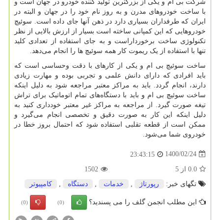
شرکت بی ام و یکی از بزرگترین تولید کننده خودرو در جهان است و
با ساخت خودروهای مدرن و به روز نام خود را در جهان و البته در
ایران که طرفداران بسیاری دارد در ذهن آنها جای داده است. سوئیچ
خودروهایی که این کمپانی ساخته است بسیار از ارزش بالایی از نظر
تکنولوژی ساخت برخورداراست و به جای استفاده از تعدادی کلید
تنها با استفاده از یک ریموت کار همه سوئیچ ها را انجام می‌دهد.
ساخت سوئیچ بی ام و یکی از کارهای با دقت وحساسی است که
باید افرادی که دارای دانش علمی و تجربی بوده و مهارت زیادی
دارند، انجام گردد. باید به مراکز معتبر مراجعه شود به دلیل اینکه
ساخت سوئیچ بی ام و باید با دستگاه‌های تمام اتوماتیک برای تراش
تیغه صورت گیرد. از مراجعه به مراکز غیر معتبر خودداری کنید به
دلیل اینکه این کار به صورت دقیق و تخصصی انجام می‌گیرد و
ممکن است از قطعه تقلبی استفاده شود که احتمال بروز خطا در
خودروی شما می‌شود.
1400/02/24
23:43:15
0.0
از
5
1502
تگهای خبر:
رپورتاژ
,
خدمات
,
دستگاه
,
كامپیوتر
این مطلب انجمن گلف را می پسندید؟
(0)
(0)