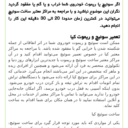
اگر سوئیچ یا ریموت خودروی شما خراب و یا گم یا مفقود گردید
نگران این موضوع نباشید و با مراجعه به مراكز معتبر ساخت سوئیچ
می‌توانید در كمترین زمان حدودا 20 الی 30 دقیقه این كار را
انجام دهید.
تعمیر سوئیچ و ریموت کیا
ممکن است سوئیچ و ریموت خودروی شما در اثر اتفاقاتی از جمله
شکسته شدن یا خرابی گم یا مفقود شده باشد. با مراجعه به مراکز
معتبر کیا در خصوص تعمیر سوئیچ می‌توانید اقدام کنید و در آن
مراکز معتبر ساخت سوئیچ و ریموت با جدیدترین ابزارهای روز دنیا و
تکنولوژی منحصر به فرد آن ارائه می‌شود و همچنین از افرادی زبده
و ماهر که متخصص در این امر می‌باشند انجام می‌گیرد. خدماتی که
در این مراکز برای سوئیچ کیا ارائه داده می‌شود با دستگاه‌های تراش
تمام اتومات اقدام به تراش تیغه و باز کردن درب خودرو می‌شود.
بدون اینکه آسیبی به قفل درب خودرو برسد، اگر امکان جابه‌جایی
خودرو را ندارید می‌توانید با تماس با مراکز معتبر از خدمات در محل
و آنلاین استفاده نمایید تا در همان مکان برای شما اقدام به ساخت
کلید نماید.
ساخت سوئیچ کیا
یکی از مواردی که باید مورد توجه قرار گیرد برای ساخت سوئیچ،