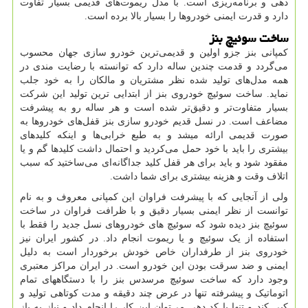
دهی و برنامه‌ریزی است. با مدل ریموت‌های قدیمی بسیار تفاوت
دارد و قدرت ایمنی خودروها را بسیار بالا برده است.
ساخت سوئیچ بنز
کمپانی بنز جزو اولین و قدیمی‌ترین خودرو سازی جهان محسوب
می‌گردد و قدمت چندین ساله دارد که توانسته با رضایت مندی در
همه مدل‌های تولید شده نظر مشتریان و مالکان را به خود جلب
نماید. ساخت سوئیچ خودروی بنز از ابتدایی ترین تولید این شرکت
بسیار متفاوت‌تر و دقیق‌تر شده است و هر ساله رو به پیشرفت
مضاعف است. در نسل قدیم خودرو سازی بنز قفل‌های خودروها به
صورت قدیمی ارائه میشد و به طبع خرابی‌ها و اینکه کلیدهای
بیشتری را باید با خود حمل می‌کردید و احتمال داشت کلیدها گم و یا
مفقود شود و باید برای هر قفل کلید جداگانه‌ای می‌ساختید که سبب
اتلاف وقت و هزینه بیشتری برای شما داشت.
ولی از آنجایی که با پیشرفت فراوان این کمپانی معروف و به نام
توانست از نظر ایمنی بسیار دقیق و با ظرافت فراوان در ساخت
سوئیچ بنز دیده شود که سوئیچ های خودروهای نسل جدید را فقط با
استفاده از یک سوئیچ و یا ریموت انجام داد. در کشور ایران نیز
خودروی بنز از طرفداران خاص خودش برخوردار است به دلیل
ایمنی و ضد سرقت بودن این خودرو است. در ایران مراکز معتبری
وجود دارد که ساخت سوئیچ مرسدس بنز را با دستگاههای تمام
اتوماتیک و پیشرفته تنها در عرض چند دقیقه و مدت کوتاهی تولید و
کپی کند و تنها با کد دهی می‌توان این کار را انجام داد و نیاز به باز