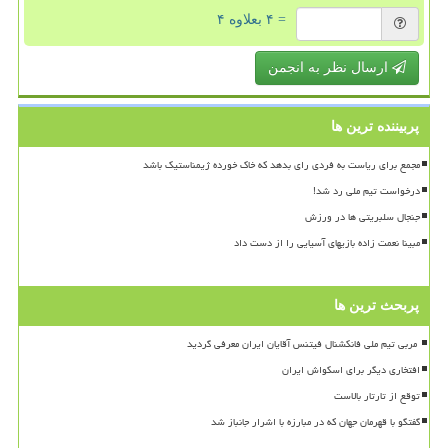
= ۴ بعلاوه ۴
ارسال نظر به انجمن
پربیننده ترین ها
مجمع برای ریاست به فردی رای بدهد که خاک خورده ژیمناستیک باشد
درخواست تیم ملی رد شد!
جنجال سلبریتی ها در ورزش
مبینا نعمت زاده بازیهای آسیایی را از دست داد
پربحث ترین ها
افتخاری دیگر برای اسکواش ایران
توقع از تارتار بالاست
گفتگو با قهرمان جهان که در مبارزه با اشرار جانباز شد