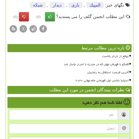
تگهای خبر:
المپیك
,
بازی
,
دیدار
,
شبكه
این مطلب انجمن گلف را می پسندید؟
(0)
(0)
X
تازه ترین مطالب مرتبط
توقع از تارتار بالاست
گفتگو با قهرمان جهان که در مبارزه با اشرار جانباز شد
آخرین فرصت استقلال به رضاییان
اسپانیا شانس اول قهرمانی جام جهانی ۲۰۳۰
نظرات بینندگان انجمن در مورد این مطلب
لطفا شما هم
نظر دهید