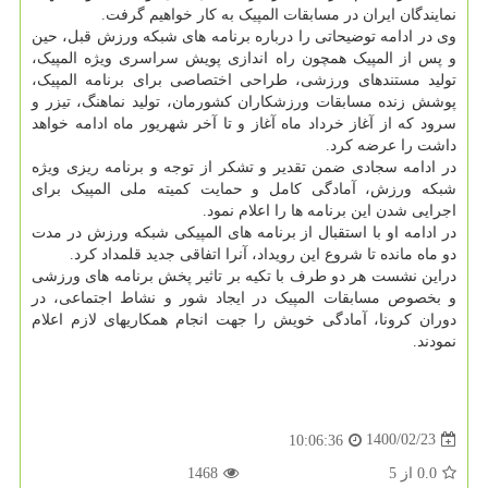
نمایندگان ایران در مسابقات المپیک به کار خواهیم گرفت.
وی در ادامه توضیحاتی را درباره برنامه های شبکه ورزش قبل، حین
و پس از المپیک همچون راه اندازی پویش سراسری ویژه المپیک،
تولید مستندهای ورزشی، طراحی اختصاصی برای برنامه المپیک،
پوشش زنده مسابقات ورزشکاران کشورمان، تولید نماهنگ، تیزر و
سرود که از آغاز خرداد ماه آغاز و تا آخر شهریور ماه ادامه خواهد
داشت را عرضه کرد.
در ادامه سجادی ضمن تقدیر و تشکر از توجه و برنامه ریزی ویژه
شبکه ورزش، آمادگی کامل و حمایت کمیته ملی المپیک برای
اجرایی شدن این برنامه ها را اعلام نمود.
در ادامه او با استقبال از برنامه های المپیکی شبکه ورزش در مدت
دو ماه مانده تا شروع این رویداد، آنرا اتفاقی جدید قلمداد کرد.
دراین نشست هر دو طرف با تکیه بر تاثیر پخش برنامه های ورزشی
و بخصوص مسابقات المپیک در ایجاد شور و نشاط اجتماعی، در
دوران کرونا، آمادگی خویش را جهت انجام همکاریهای لازم اعلام
نمودند.
1400/02/23
10:06:36
0.0
از
5
1468