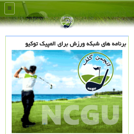
منو
برنامه های شبكه ورزش برای المپیك توكیو