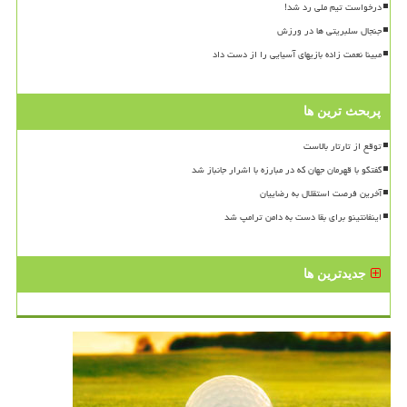
درخواست تیم ملی رد شد!
جنجال سلبریتی ها در ورزش
مبینا نعمت زاده بازیهای آسیایی را از دست داد
پربحث ترین ها
توقع از تارتار بالاست
گفتگو با قهرمان جهان که در مبارزه با اشرار جانباز شد
آخرین فرصت استقلال به رضاییان
اینفانتینو برای بقا دست به دامن ترامپ شد
جدیدترین ها