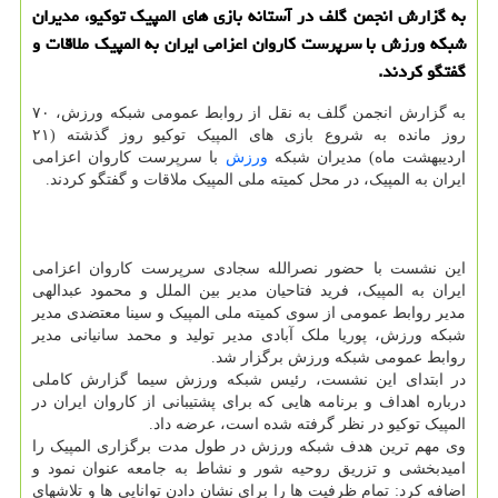
به گزارش انجمن گلف در آستانه بازی های المپیک توکیو، مدیران
شبکه ورزش با سرپرست کاروان اعزامی ایران به المپیک ملاقات و
گفتگو کردند.
به گزارش انجمن گلف به نقل از روابط عمومی شبکه ورزش، ۷۰
روز مانده به شروع بازی های المپیک توکیو روز گذشته (۲۱
اردیبهشت ماه) مدیران شبکه
ورزش
با سرپرست کاروان اعزامی
ایران به المپیک، در محل کمیته ملی المپیک ملاقات و گفتگو کردند.
این نشست با حضور نصرالله سجادی سرپرست کاروان اعزامی
ایران به المپیک، فرید فتاحیان مدیر بین الملل و محمود عبدالهی
مدیر روابط عمومی از سوی کمیته ملی المپیک و سینا معتضدی مدیر
شبکه ورزش، پوریا ملک آبادی مدیر تولید و محمد سانیانی مدیر
روابط عمومی شبکه ورزش برگزار شد.
در ابتدای این نشست، رئیس شبکه ورزش سیما گزارش کاملی
درباره اهداف و برنامه هایی که برای پشتیبانی از کاروان ایران در
المپیک توکیو در نظر گرفته شده است، عرضه داد.
وی مهم ترین هدف شبکه ورزش در طول مدت برگزاری المپیک را
امیدبخشی و تزریق روحیه شور و نشاط به جامعه عنوان نمود و
اضافه کرد: تمام ظرفیت ها را برای نشان دادن توانایی ها و تلاشهای