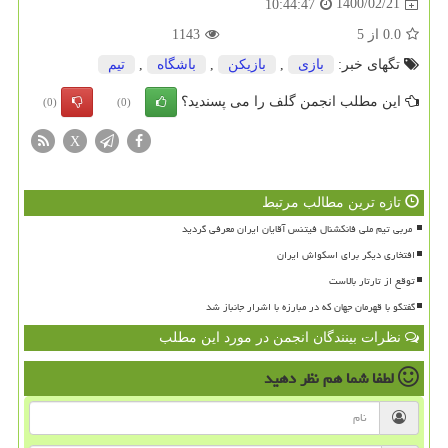
1400/02/21
10:44:47
0.0
از
5
1143
تگهای خبر:
بازی
,
بازیكن
,
باشگاه
,
تیم
این مطلب انجمن گلف را می پسندید؟
(0)
(0)
X
تازه ترین مطالب مرتبط
افتخاری دیگر برای اسکواش ایران
توقع از تارتار بالاست
گفتگو با قهرمان جهان که در مبارزه با اشرار جانباز شد
نظرات بینندگان انجمن در مورد این مطلب
لطفا شما هم
نظر دهید