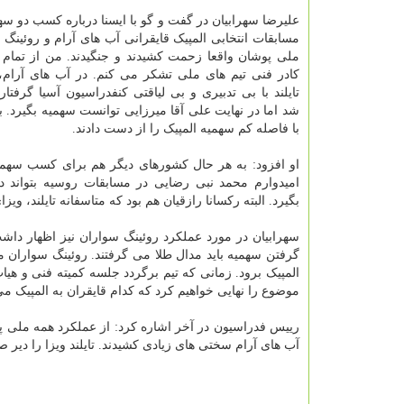
علیرضا سهرابیان در گفت و گو با ایسنا درباره کسب دو سه
مسابقات انتخابی المپیک قایقرانی آب های آرام و روئینگ ب
ملی پوشان واقعا زحمت کشیدند و جنگیدند. من از تمام
کادر فنی تیم های ملی تشکر می کنم. در آب های آرام، 
تایلند با بی تدبیری و بی لیاقتی کنفدراسیون آسیا گرفتا
شد اما در نهایت علی آقا میرزایی توانست سهمیه بگیرد. ب
با فاصله کم سهمیه المپیک را از دست دادند.
او افزود: به هر حال کشورهای دیگر هم برای کسب سهمیه
امیدوارم محمد نبی رضایی در مسابقات روسیه بتواند د
بگیرد. البته رکسانا رازقیان هم بود که متاسفانه تایلند، ویزا
سهرابیان در مورد عملکرد روئینگ سواران نیز اظهار داش
گرفتن سهمیه باید مدال طلا می گرفتند. روئینگ سواران ما
المپیک برود. زمانی که تیم برگردد جلسه کمیته فنی و هیات
موضوع را نهایی خواهیم کرد که کدام قایقران به المپیک می
رییس فدراسیون در آخر اشاره کرد: از عملکرد همه ملی پ
آب های آرام سختی های زیادی کشیدند. تایلند ویزا را دیر ص