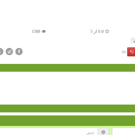
0.0
از
5
1588
X
(0)