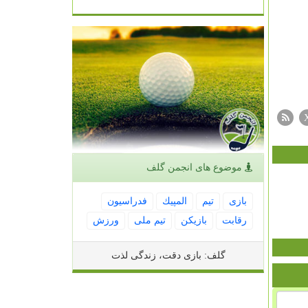
موضوع های انجمن گلف
بازی
تیم
المپیك
فدراسیون
رقابت
بازیكن
تیم ملی
ورزش
گلف: بازی دقت، زندگی لذت