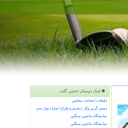
لینک دوستان انجمن گلف
تبلیغات انتخابات مجلس
مستر گرین وال | مجری و طراح انواع دیوار سبز
نمایشگاه ماشین سنگین
نمایشگاه ماشین سنگین