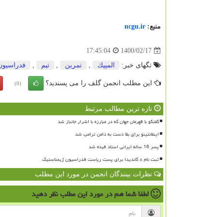
منبع:
ncgu.ir
1400/02/17
17:45:04
تگهای خبر:
المپیك
,
تمرین
,
تیم
,
فدراسیون
این مطلب انجمن گلف را می پسندید؟
(0)
تازه ترین مطالب مرتبط
گفتگو با قهرمان جهان که در مبارزه با اشرار جانباز شد
اینفانتینو برای بقا دست به دامن ترامپ شد
پسر 16 ساله ایرانی استاد فیده شد
ثبت نام ۸ کاندیدا برای پست ریاست فدراسیون ژیمناستیک
نظرات بینندگان انجمن در مورد این مطلب
لطفا شما هم
در مورد این مطلب
نظر دهید