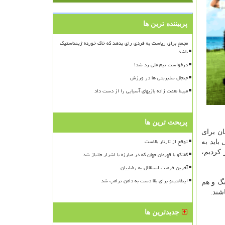
پربیننده ترین ها
مجمع برای ریاست به فردی رای بدهد که خاک خورده ژیمناستیک
باشد
درخواست تیم ملی رد شد!
جنجال سلبریتی ها در ورزش
مبینا نعمت زاده بازیهای آسیایی را از دست داد
پربحث ترین ها
ان برای
توقع از تارتار بالاست
باید به
 کردیم،
گفتگو با قهرمان جهان که در مبارزه با اشرار جانباز شد
آخرین فرصت استقلال به رضاییان
اینفانتینو برای بقا دست به دامن ترامپ شد
نگ و هم
شند.
جدیدترین ها