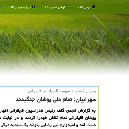
انجمن گلف
آرشیو انجمن گلف
درباره انجمن گلف
پس از كسب ۲ سهمیه المپیك در قایقرانی
سهرابیان: تمام ملی پوشان جنگیدند
به گزارش انجمن گلف رئیس فدراسیون قایقرانی اظهار
پوشان قایقرانی تمام تلاش خودرا کردند و در نهایت 
دست آمد و امیدوارم نبی رضایی بتواند یک سهمیه دیگر ب