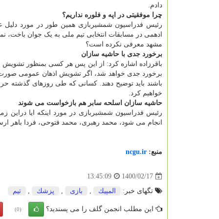
دادم.
چرا موفقیتی در اپه و فلوره نداریم؟
رئیس فدراسیون شمشیربازی همین طور در مورد دلیل عد
ادهمی در مسابقات انتخابی تیم ملی به یک جوان باخت، نمی
مشهد معرفی نکرده است؟
برخورد جدی با حاشیه سازان
باقرزاده اشاره کرد: از این پس هر کسی بمنظور تشویش اذ
برخورد جدی خواهد شد، اگر تشویش اذهان عمومی صورت بگ
باشند باید توضیح دهند. کسانی که طی روزهای گذشته حرف ز
خواهیم کرد.
حاشیه سازان اسلحه سابر هم بازخواست می شوند
رئیس فدراسیون شمشیربازی در مورد اینکه ایا دراین ز
انجام می شود، محمد رهبری، محمد فتوحی، فردا باهر ارسبار
منبع:
ncgu.ir
1400/02/17
13:45:09
تگهای خبر:
المپیك
,
بازی
,
پزشك
,
تیم
این مطلب انجمن گلف را می پسندید؟
(0)