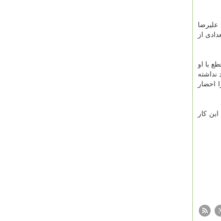
علیرضا
دادی از
ع با او
نداشته
ا احضار
ین کار