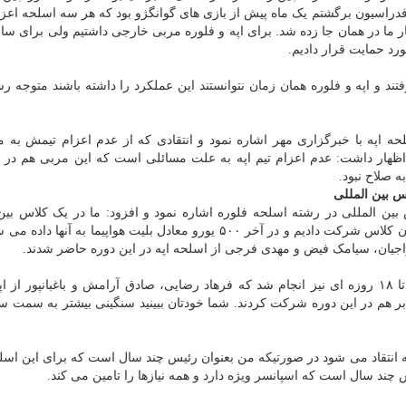
 فدراسیون برگشتم یک ماه پیش از بازی های گوانگژو بود که هر سه اسلحه اعز
 ما در همان جا زده شد. برای اپه و فلوره مربی خارجی داشتیم ولی برای سا
رد حمایت قرار دادیم.
 وقتی در جهانی سابریست ها به جمع ۶۴ نفر رفتند و اپه و فلوره همان زمان نتوانستند این عملکرد را داشته باشند متو
ه اپه با خبرگزاری مهر اشاره نمود و انتقادی که از عدم اعزام تیمش به 
ی اظهار داشت: عدم اعزام تیم اپه به علت مسائلی است که این مربی هم در
ه صلاح نبود.
س بین المللی
ین المللی در رشته اسلحه فلوره اشاره نمود و افزود: ما در یک کلاس بین
داریم که در دنیا بی نظیر است. سه ماه مربیان خودرا در آن کلاس شرکت دادیم و در آخر ۵۰۰ یورو معادل بلیت هواپیما به
وی در همین زمینه اضافه کرد: دوره های کوتاه مدت ۱۱ تا ۱۸ روزه ای نیز انجام شد که فرهاد رضایی، صادق آرامش و باغبانپور 
 هم در این دوره شرکت کردند. شما خودتان ببینید سنگینی بیشتر به سمت سا
ه انتقاد می شود در صورتیکه من بعنوان رئیس چند سال است که برای این اس
چند سال است که اسپانسر ویژه دارد و همه نیازها را تامین می کند.