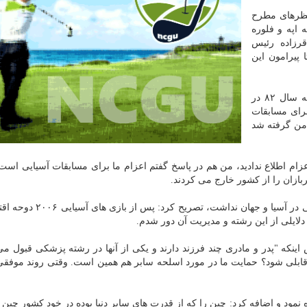
 نظرهای مطرح
 اپه و فلوره
قرزاده رئیس
پیرامون این
باقرزاده در شروع نشست خبری اظهار داشت: زمانی که سال ۸۲ در
رای مسابقات
 من گرفته شد
عزام اطلاع ندادید، من هم در پاسخ گفتم اعزام ما برای مسابقات آسیایی است 
ازان را از کشور خارج می کردند.
باقرزاده با تاکید بر اینکه آن زمان شمشیربازی هیچ جایگاهی در آسیا و جها
به دلایلی از این رشته و مدیریت آن دور شدم.
که "پدر و مادری چند فرزند دارند و یکی از آنها در رشته پزشکی قبول می
شک قابلی شود؟ حمایت ما در مورد اسلحه سابر هم همین است. وقتی روند موفقی
نمود و اضافه کرد: چین را که از قدرت های سابر دنیا بوده در خود کشور چ