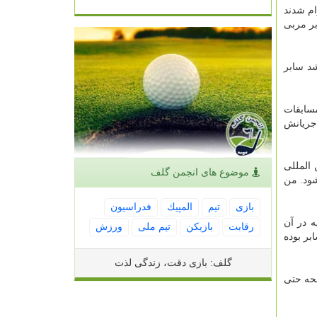
ام شدند
بر مربی
جه رشد سابر
مسابقات
 جریانش
 المللی
موضوع های انجمن گلف
 آنها داده می شود. من
بازی
تیم
المپیك
فدراسیون
از اپه در آن
رقابت
بازیكن
تیم ملی
ورزش
بر بوده
گلف: بازی دقت، زندگی لذت
لحه حتی