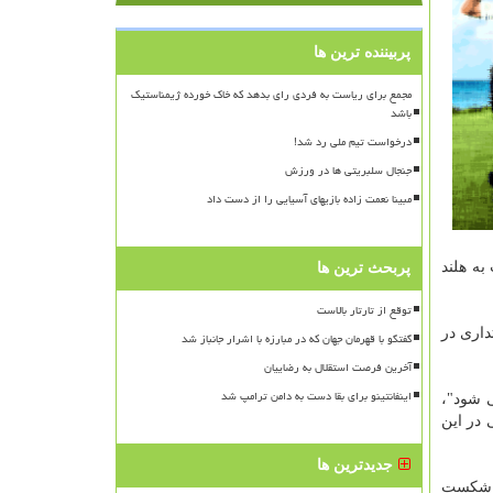
پربیننده ترین ها
مجمع برای ریاست به فردی رای بدهد که خاک خورده ژیمناستیک
باشد
درخواست تیم ملی رد شد!
جنجال سلبریتی ها در ورزش
مبینا نعمت زاده بازیهای آسیایی را از دست داد
به هلند
پربحث ترین ها
توقع از تارتار بالاست
ن نداشت، تصریح کرد: پس از بازی های آسیایی ۲۰۰۶ دوحه اقتداری در
گفتگو با قهرمان جهان که در مبارزه با اشرار جانباز شد
آخرین فرصت استقلال به رضاییان
اینفانتینو برای بقا دست به دامن ترامپ شد
 شود"،
 در این
جدیدترین ها
ین شکست