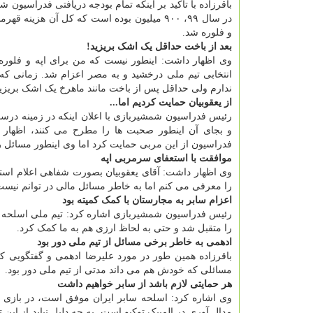
باقرزاده با تاکید بر اینکه تمام بودجه دریافتی فدراسیون
در سال ۹۹، ۹۰۰ میلیون بوده است که کل آن ه
و فلوره شد.
بعد از باخت حداقل یک اشک بریزید!
وی اظهار داشت: اینطور نیست که من برای اپه و فلوره 
انتخابی تیم ملی درخشید و به مصر اعزام شد. زمانی که 
ندارم ولی حداقل پس از باخت مانند ماهرخ یک اشک بریزید
از یعقوبیان حمایت کردیم اما...
رئیس فدراسیون شمشیربازی با اعلان اینکه در زمینه درس
فدراسیون از این مربی حمایت کرد اما وی اینطور مسائل 
موافقت با استعفای سرمربی اپه
وی اظهار داشت: آقای یعقوبیان بصورت شفاهی اعلام استع
را معرفی می کنم اما به خاطر مسائل مالی در توانم نی
اعزام سابر به مجارستان با کمک کمیته بود
رئیس فدراسیون شمشیربازی اشاره کرد: تیم ملی اسلحه ساب
را متقبل شد و حتی به لحاظ ارزی هم به ما کمک کرد.
ادهمی به خاطر برخی مسائل از تیم ملی دور بود
باقرزاده همین طور در مورد علیرضا ادهمی و گفتگویی ک
مسائلی که خودش هم می داند مدتی از تیم ملی دور بود.
هر حمایتی لازم باشد از سابر خواهیم داشت
وی اشاره کرد: اسلحه سابر ایران موفق است، در بازی
مدال آوری در المپیک توکیو است. به چه دلیل نباید از ای