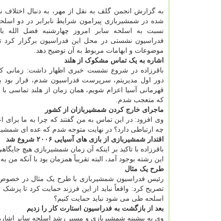
به گزارش انجمن گلف به نقل از مهر، به دنبال اختلاف
شده در شمشیربازی پیرامون شرایط نابرابر در دو اسلحه
نسبت به اسلحه سابر امروز چهارشنبه فضل الله با
فدراسیون نشستی در محل این فدراسیون برگزار کرد تا 
موضوعات و ابهامات مربوط به آن توضیح دهد.
اشاره به یک تماس مشکوک از هلند
دور اول مدیریتم، سرپرست فدراسیون شدم، قرار بود ب
قهرمانی آسیا اعزام شویم، همان زمان از هلند تماسی با
که متعجب شدم.
ماجرای خارج کردن شمشیربازان از کشور
وی افزود: در این تماس به من گفتند که چرا به ما برای ا
چه ارتباطی دارد؟ در نهایت متوجه شدم که عده ای شمشیرب
اقتدار شمشیربازی از بازی های آسیایی ۲۰۰۶ شروع شد
این رشته بوجود آمد، البته تقریباً همزمان بود با آنکه من 
طرح یک مثال
رئیس فدراسیون شمشیربازی با طرح یک مثال در خصوص این
تصریح کرد: واقعاً نباید از این فرزند حمایت کرد تا پز
اسلحه طی می شود نباید حمایت کنیم؟
بعد از بازگشت به فدراسیون استارت کار را زدیم
وی به پیشینه شمشیربازی و مسیر رشد اسلحه سابر اشاره 