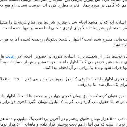
 هم که گاهی در مورد پیمان فخری مطرح کرده اند، درست نیست. او هیچ دخا
حه اپه که در مشهد انجام شد با بهترین شرایط بود. تمام هزینه ها را متقب
تقر شدند. این شرایط تا حالا برای اردوی داخلی اسلحه سایر مهیا نشده است.
حبت هایی مطرح شده است؟ اظهار داشت: یعقوبیان زحمت کشیده اما به هر حا
طرح نشد.
 توسط یکی از شمشیربازان اسلحه فلوره در خصوص اینکه "در
رقابت
ها 
 ما شمشیر قرض می کند" اظهار داشت: دو شمشیر پیش از مسابقات به آنها
خراب شود و باید یک راهی در آن لحظه پیدا کنند.
باقرزاده با تشکر از کادر فنی اسلحه 
 طور عنوان کرده که حقوق پیمان فخری چهار برابر محمد بنا است"، اظهار دا
حقوق بنا ۶ میلیون تومان باشد این علی یعقوبیان است که در حد بنا حقوق می گیرد ولی اگر بنا ۷ میلیون تومان بگیرد
وی افزود: من برای پشتیبانی از اپه و فلوره
پاداش دادم. در آمد مربی ما در شهرستان ۲۰۰ تا ۳۰۰ هزار تومان است که من آن