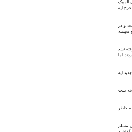
 المپیک
 خرج اپه
ت و در
ع سهمیه
فته نشد
را تحریم کردند اما
دید اپه
نه بلیت
به خاطر
س مسلم
 گذاشته