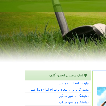
لینک دوستان انجمن گلف
تبلیغات انتخابات مجلس
مستر گرین وال | مجری و طراح انواع دیوار سبز
نمایشگاه ماشین سنگین
نمایشگاه ماشین سنگین