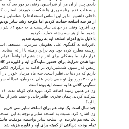
دادیم. پس از آن من از فدراسیون رفتم، در دور بعد که به
و به علت عدم برنامه ریزی ها شکست خوردند. استارت کار
داخلی داشتیم. ما بر این اساس استعدادها را شناسایی و مو
از هر سه اسلحه حمایت کردیم اما متوجه رشد سابر بودیم
وی افزود:
شدیم. ما از هر سه رشته حمایت کردیم.
با دلیل مانع اعزام اسلحه اپه به روسیه شدیم
باقرزاده به گفتگوی علی یعقوبیان سرمربی مستعفی اسلح
روسیه مطرح کرده بود. وی دراین زمینه با ارائه اسناد
قرار دارد. ما مشکلی برای اعزام نداشتیم اما واقعاً اعزام ب
مهیا شدن شرایط برای حضور نمایندگان اپه و فلوره در کلا
رئیس فدراسیون شمشیربازی در ادامه به برگزاری کلاس ب
هم ۳۰۰ یورو پول تو جیبی دادم. علی یعقوبیان، عبدالله سراجیان، سیامک فیض و مهدی فرجی از اسلحه اپه در این دوره حاضر شدند.
سنگینی کلاس ها به سمت اپه بوده است
شرکت کردند. پیمان فخری، طاهرخانی و حمید شیر از سابر
یا اپه؟
چند سال است یک تیغه هم برای اسلحه سابر نمی خریم
وی اشاره کرد: نسبت به اسلحه سابر و توجه به این اسلح
یک تیغه هم نخریده ام. اسلحه سابر بواسطه موفقیت هایش 
تمام بودجه دریافتی از کمیته برای اپه و فلوره هزینه شد