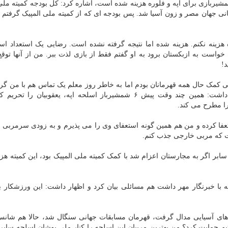
 شمشیربازی برای اپه و فلوره هزینه شده است، اشاره کرد: کل بودجه کمیته ملی
زینه قهرمانی جهان مصر و زون آسیا شد. پس بودجه ای که از کمیته ملی المپیک گرفتم
هزینه نکنم. هزینه شده اما نتیجه گرفته نشده است. رضایی یک استعداد اس
خواست به ازبکستان برود به او گفتم فقط از بازی لذت ببر. من از آنها توق
!
ی کمک حال همه قهرمانان بودم اما به خاطر روز معلم یک تماس هم با من گر
و بجای آن اینطور صحبت ها را مطرح می کنند، اظهار داشت: همین چند وقت پیش ۶ شمشیرباز اسلحه اپه، یعقوبیان 
را مطرح می کند.
فا کرده و من هم همین گونه استعفای وی را می پذیرم و به زودی سرمربی ج
ست که مربی خارجی جذب کنم.
ر اگر به مجارستان اعزام شد با کمک کمیته ملی المپیک بود، این کمیته هزی
ه با خبرنگار مهر داشت هم مسائلی بیان کرد و اظهار داشت: این ورزشکار 
 های آسیایی مدال گرفت، قهرمان مسابقات جهانی سنگال شد، حالا هم شان
ن تیم حمایت کرد؟ من بهترین مربیان این اسلحه را کنار ملی پوشان اسلحه سابر