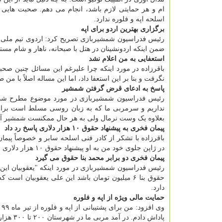
ام و هر حمایتی لازم باشد، انجام می دهم. صحبت هایی
اسلحه اپه و فلوره ندارد.
برگزاری بهترین اردو برای اپه
رئیس فدراسیون شمشیربازی تصریح کرد: اردوی تیم ملی اسل
ضمن اینکه اردونشینان در هتل با صبحانه، ناهار و شام مس
استعفایی به من اعلام نشد
باقرزاده در مورد اینکه چرا علیرغم این مسائل چنین ص
نگرفت و بنا بر این استعفا داد، اما این مساله اصلاً با من 
پاسخ به ادعای قرض گرفتن شمشیر
رئیس فدراسیون شمشیربازی در مورد موضوع مطرح شده
نداریم و سرمربی ما که به زبان روسی مسلط است برای
بعلاوه یک وست نرمال ولی به هر حال ممکنست شمشیر آنها 
پیمان فخری به پیشنهاد حقوق ۱۰ هزار دلاری پاسخ رد داد
در ژاپن جلوی خود من به او پیشنهاد حقوق ۱۰ هزار دلاری برای یک سال شد اما نپذیرفت.
پیمان فخری دو برابر محمد بنا حقوق می گیرد
رئیس فدراسیون شمشیربازی در مورد اینکه "یعقوبیان این
دارد.
حمایت مالی ویژه از اپه و فلوره