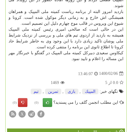
شوند.
بازدید امروز البته از برنامه ریاست کمیته ملی المپیک و همراهان
همیشگی اش خارج و به زمانی دیگر موکول شده است. کرونا و
شیوع این ویروس در قالب موج چهارم دلیل این تصمیم است.
این در حالی است که صالحی امیری رئیس کمیته ملی المپیک
همیشه به بازدید از اردوی تیم های ملی و بررسی از نزدیک شرایط
ملی پوشان تاکید زیادی دارد با این وجود وی به خاطر شرایط حاد
کرونا تا اطلاع ثانوی این برنامه را منتفی کرده است.
کیکاوس سعیدی دبیرکل کمیته ملی المپیک در گفتگو با خبرنگار مهر
این مساله را اعلام و تایید نمود.
1400/02/06
13:46:07
0.0
از
5
1469
تگهای خبر:
المپیك
,
بازی
,
تمرین
,
تیم
این مطلب انجمن گلف را می پسندید؟
(0)
(0)
X