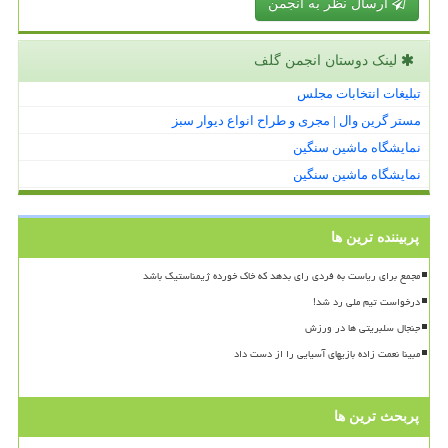
ارسال نظر به انجمن
لینک دوستان انجمن گلف
تبلیغات انتخابات مجلس
مستر گرین وال | مجری و طراح انواع دیوار سبز
نمایشگاه ماشین سنگین
نمایشگاه ماشین سنگین
پربیننده ترین ها
مجمع برای ریاست به فردی رای بدهد که خاک خورده ژیمناستیک باشد
درخواست تیم ملی رد شد!
جنجال سلبریتی ها در ورزش
مبینا نعمت زاده بازیهای آسیایی را از دست داد
پربحث ترین ها