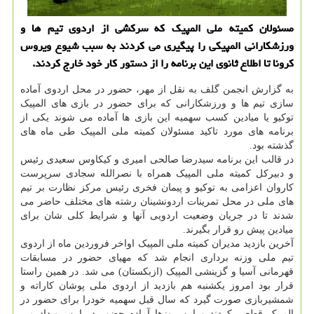
مسئولان کمیته ملی المپیک که سرکشی از اردوی تیم ها و
ورزشکارانی المپیکی را پیگیری می کردند به سبب شیوع ویروس
کرونا تا اطلاع ثانوی این برنامه را از دستور کار خود خارج کردند.
به گزارش انجمن گلف به نقل از مهر، حضور در محل اردوی آماده
سازی تیم ها و ورزشکارانی که برای حضور در بازی های المپیک
توکیو یا میادین کسب سهمیه این بازی ها آماده می شوند یکی از
برنامه های مورد تاکید مسئولان کمیته ملی المپیک طی ماه های
گذشته بود.
در قالب این برنامه سیدرضا صالحی امیری و کیکاوس سعیدی رئیس
و دبیرکل کمیته ملی المپیک همراه با نصرالله سجادی سرپرست
کاروان اعزامی به توکیو و پیمان فخری رئیس مرکز نظارت بر تیم
های ملی در محل تمرینات اردونشینان رشته های مختلف حاضر می
شدند تا در جریان وضعیت اردویی آنها و شرایط کلی شان برای
میادین پیش رو قرار بگیرند.
آخرین بازدید مدیران کمیته ملی المپیک اواخر فروردین ماه از اردوی
تیم ملی وزنه برداری انجام شد که مهیای حضور در مسابقات
قهرمانی آسیا و گزینشی المپیک (ازبکستان) می شد. در همین راستا
قرار بود امروز یکشنبه هم بازدید از اردوی ملی پوشان کاراته و
شمشیربازی صورت گیرد که سال قبل سهمیه خودرا برای حضور در
المپیک قطعی کردند و این روزها آماده حضور در این رویداد می