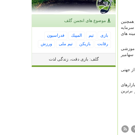
موضوع های انجمن گلف
 همچنین
ر 30 ساله خود در بازارهای سرمایه
نه های
بازی
تیم
المپیك
فدراسیون
رقابت
بازیكن
تیم ملی
ورزش
اموزشی
 سهامیر
گلف: بازی دقت، زندگی لذت
ز جهتی
زارهای
برترین