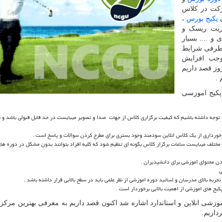
رکت در کلاس
ن
پکیج بورس
،
ریت ریسک و
 و .... بسیار
 طرفی شرایط
جب افزایش
وز قصد داریم
 .
پکیج اموزسی
اید توجه داشته باشیم که کیفیت برگزاری کلاس از جهات صدا و تصویر میبایست در حد قابل قبولی باشد و
خورداری از یک کلاس انلاین سودمند وجود بستری برای مطرح کردن سوالات و پاسخ است .
مختلف میبایست ساعات برگزار کلاس بگونه ای تنظیم شود که کلیه افراد بتوانند بدون مشکل در دوره های 
ن محتوای اموزشی برای دانشپذیران .
ی
به بالای مدرسان و اساتید دوره اموزشی از نظر علمی باید در سطح بالایی قرار داشته باشد .
پکیج های اموزشی از اهمیت بالایی برخوردار است .
زشی انلاین و استاندارد اشاره شد اکنون قصد داریم به معرفی بهترین مرک
دازیم.