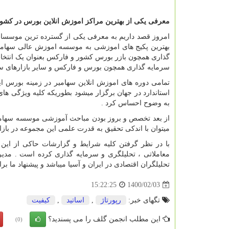
معرفی یکی از بهترین مراکز اموزش انلاین بورس در کشور
امروز قصد داریم به معرفی یکی از گسترده ترین موسسات
گذاری همچون بازر بورس کشور و فارکس بعنوان یک انتخ
سرمایه گذاری همچون بورس و فارکس و سایر بازارهای سرم
تمامی دوره های اموزش انلاین سهامیر در زمینه بورس ا
استاندارد در جهان برگزار میشود بطوریکه کلیه ویژگی ها
به وضوح احساس کرد .
از بعد تخصص و بروز بودن مباحث آموزشی موسسه سهامیر
میتوان با اندکی تحقیق به قدرت علمی این مجموعه در بازا
با در نظر گرفتن کلیه شرایط و گزارشات حاکی از این د
معاملاتی ، تحلیلگری و سرمایه گذاری کرده است . مدی
تحلیلگران اقتصادی در ایران و آسیا میباشد و پیشنهاد م
1400/02/03
15:22:25
تگهای خبر:
رپورتاژ
,
اساتید
,
كیفیت
این مطلب انجمن گلف را می پسندید؟
(0)