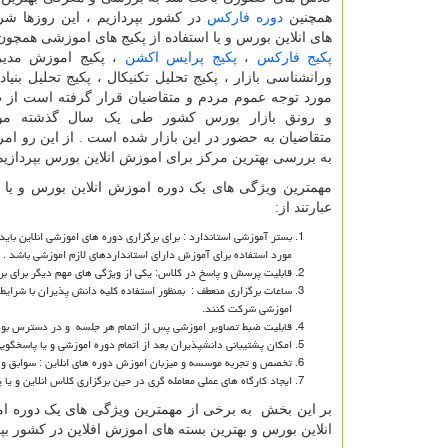
همچنین
دوره فارکس
در کشور بپردازیم ، این روزها ش
های انلاین بورس و یا استفاده از پکیج های اموزشی همچو
پکیج فارکس
،
پکیج پرایس اکشن
، پکیج اموزش مدی
ورانشناسی بازار ، پکیج تحلیل تکنیکال ، پکیج تحلیل بنیادی
مورد توجه عموم مردم و متقاضیان قرار گرفته است از
و رونق بازار بورس کشور طی یک سال گذشته مو
متقاضیان به حضور در این بازار شده است . از این رو امر
به بررسی بهترین مرکز برای اموزش انلاین بورس بپردازیم
مهمترین ویژگی های یک دوره اموزش انلاین بورس و یا 
عبارتند از:
بستر آموزشی استاندارد : برای برگزاری دوره های اموزشی انلاین ب
مورد استفاده برای آموزش دارای استانداردهای لازم اموزشی باشد .
قابلیت پرسش و پاسخ در کلاس: یکی از ویژگی های مهم دیگر برای بر
ساعات برگزاری منعطف : بمنظور استفاده کلیه دانش پذیران با شرایط 
اموزشی شرکت کنند.
قابلیت ضبط تصاویر اموزشی پس از اتمام هر جلسه و در دسترس بود
امکان پشتیبانی دانشپذیران بعد از اتمام دوره اموزشی و یا پاسخگوی
تخصص و تجربه موسسه و میزبان اموزش دوره های انلاین : سوابق و تجر
ایجاد کارگاه های عملی معامله گری در حین برگزاری کلاس انلاین و یا 
بر این بخش به برخی از مهمترین ویژگی های یک دوره امو
انلاین بورس و بهترین بسته های اموزش افلاین در کشور بپر