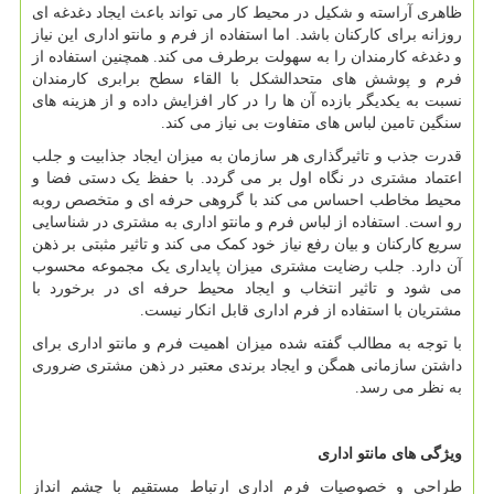
ظاهری آراسته و شکیل در محیط کار می تواند باعث ایجاد دغدغه ای
روزانه برای کارکنان باشد. اما استفاده از فرم و مانتو اداری این نیاز
و دغدغه کارمندان را به سهولت برطرف می کند. همچنین استفاده از
فرم و پوشش های متحدالشکل با القاء سطح برابری کارمندان
نسبت به یکدیگر بازده آن ها را در کار افزایش داده و از هزینه های
سنگین تامین لباس های متفاوت بی نیاز می کند.
قدرت جذب و تاثیرگذاری هر سازمان به میزان ایجاد جذابیت و جلب
اعتماد مشتری در نگاه اول بر می گردد. با حفظ یک دستی فضا و
محیط مخاطب احساس می کند با گروهی حرفه ای و متخصص روبه
رو است. استفاده از لباس فرم و مانتو اداری به مشتری در شناسایی
سریع کارکنان و بیان رفع نیاز خود کمک می کند و تاثیر مثبتی بر ذهن
آن دارد. جلب رضایت مشتری میزان پایداری یک مجموعه محسوب
می شود و تاثیر انتخاب و ایجاد محیط حرفه ای در برخورد با
مشتریان با استفاده از فرم اداری قابل انکار نیست.
با توجه به مطالب گفته شده میزان اهمیت فرم و مانتو اداری برای
داشتن سازمانی همگن و ایجاد برندی معتبر در ذهن مشتری ضروری
به نظر می رسد.
ویژگی های مانتو اداری
طراحی و خصوصیات فرم اداری ارتباط مستقیم با چشم انداز