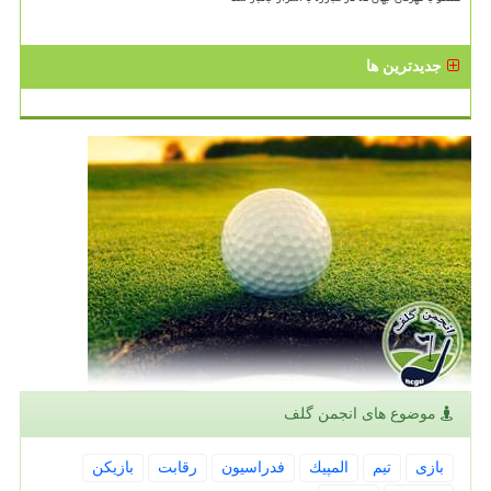
جدیدترین ها
موضوع های انجمن گلف
بازی
تیم
المپیك
فدراسیون
رقابت
بازیكن