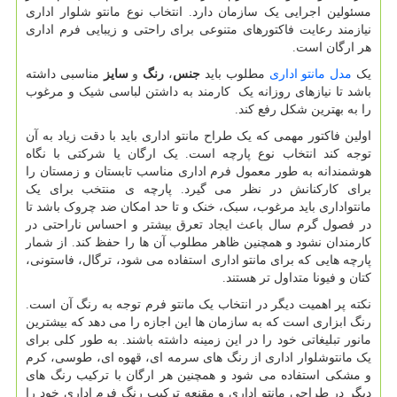
مسئولین اجرایی یک سازمان دارد. انتخاب نوع مانتو شلوار اداری
نیازمند رعایت فاکتورهای متنوعی برای راحتی و زیبایی فرم اداری
هر ارگان است.
یک
مدل مانتو اداری
مطلوب باید
جنس
،
رنگ
و
سایز
مناسبی داشته
باشد تا نیازهای روزانه یک کارمند به داشتن لباسی شیک و مرغوب
را به بهترین شکل رفع کند.
اولین فاکتور مهمی که یک طراح مانتو اداری باید با دقت زیاد به آن
توجه کند انتخاب نوع پارچه است. یک ارگان یا شرکتی با نگاه
هوشمندانه به طور معمول فرم اداری مناسب تابستان و زمستان را
برای کارکنانش در نظر می گیرد. پارچه ی منتخب برای یک
مانتواداری باید مرغوب، سبک، خنک و تا حد امکان ضد چروک باشد تا
در فصول گرم سال باعث ایجاد تعرق بیشتر و احساس ناراحتی در
کارمندان نشود و همچنین ظاهر مطلوب آن ها را حفظ کند. از شمار
پارچه هایی که برای مانتو اداری استفاده می شود، ترگال، فاستونی،
کتان و فیونا متداول تر هستند.
نکته پر اهمیت دیگر در انتخاب یک مانتو فرم توجه به رنگ آن است.
رنگ ابزاری است که به سازمان ها این اجازه را می دهد که بیشترین
مانور تبلیغاتی خود را در این زمینه داشته باشند. به طور کلی برای
یک مانتوشلوار اداری از رنگ های سرمه ای، قهوه ای، طوسی، کرم
و مشکی استفاده می شود و همچنین هر ارگان با ترکیب رنگ های
دیگر در طراحی مانتو اداری و مقنعه ترکیب رنگ فرم اداری خود را