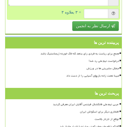
= ۳ بعلاوه ۳
ارسال نظر به انجمن
پربیننده ترین ها
مجمع برای ریاست به فردی رای بدهد که خاک خورده ژیمناستیک باشد
درخواست تیم ملی رد شد!
جنجال سلبریتی ها در ورزش
مبینا نعمت زاده بازیهای آسیایی را از دست داد
پربحث ترین ها
افتخاری دیگر برای اسکواش ایران
توقع از تارتار بالاست
گفتگو با قهرمان جهان که در مبارزه با اشرار جانباز شد