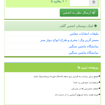
= ۶ بعلاوه ۵
ارسال نظر به انجمن
لینک دوستان انجمن گلف
تبلیغات انتخابات مجلس
مستر گرین وال | مجری و طراح انواع دیوار سبز
نمایشگاه ماشین سنگین
نمایشگاه ماشین سنگین
پربیننده ترین ها
مجمع برای ریاست به فردی رای بدهد که خاک خورده ژیمناستیک باشد
درخواست تیم ملی رد شد!
جنجال سلبریتی ها در ورزش
مبینا نعمت زاده بازیهای آسیایی را از دست داد