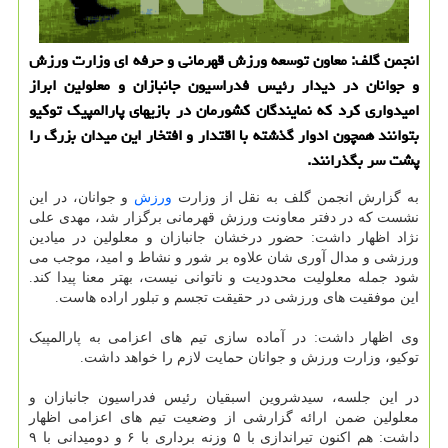
انجمن گلف: معاون توسعه ورزش قهرمانی و حرفه ای وزارت ورزش
و جوانان در دیدار رئیس فدراسیون جانبازان و معلولین ابراز
امیدواری کرد که نمایندگان کشورمان در بازیهای پارالمپیک توکیو
بتوانند همچون ادوار گذشته با اقتدار و افتخار این میدان بزرگ را
پشت سر بگذرانند.
به گزارش انجمن گلف به نقل از وزارت
ورزش
و جوانان، در این
نشست که در دفتر معاونت ورزش قهرمانی برگزار شد، مهدی علی
نژاد اظهار داشت: حضور درخشان جانبازان و معلولین در میادین
ورزشی و مدال آوری شان علاوه بر شور و نشاط و امید، موجب می
شود جمله معلولیت محدودیت و ناتوانی نیست، بهتر معنا پیدا کند.
این موفقیت های ورزشی در حقیقت تجسم و تبلور اراده هاست.
وی اظهار داشت: در آماده سازی تیم های اعزامی به پارالمپیک
توکیو، وزارت ورزش و جوانان حمایت لازم را خواهد داشت.
در این جلسه، سیدشروین اسبقیان رئیس فدراسیون جانبازان و
معلولین ضمن ارائه گزارشی از وضعیت تیم های اعزامی اظهار
داشت: هم اکنون تیراندازی با ۵ وزنه برداری با ۶ و دومیدانی با ۹