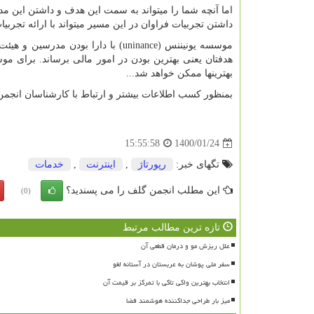
اما آنچه شما را می­تواند به سمت این هدف و داشتن این 
داشتن تجربیات فراوان در این مسیر می­تواند با ارائه تجرب
موسسه یونیننس (
uninance
هدفتان یعنی بهترین بودن در امور مالی برساند. برای م
بهترین­ها ممکن خواهد شد...
بمنظور کسب اطلاعات بیشتر و ارتباط با کارشناسان انجمن ی
1400/01/24
15:55:58
تگهای خبر:
رپورتاژ
,
اینترنت
,
خدمات
این مطلب انجمن گلف را می پسندید؟
(0)
تازه ترین مطالب مرتبط
علل ریزش مو و درمان قطعی آن
سفر ملی پوشان به عربستان در آستانه لغو
انتخاب بهترین واکی تاکی با تمرکز بر قیمت آن
میز بار طراحی جداکننده هوشمند فضا