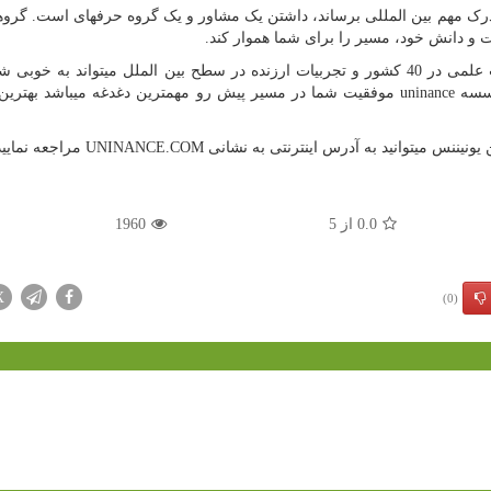
مدرک مهم بین المللی برساند، داشتن یک مشاور و یک گروه حرفه­ای است. گروه
یات و دانش خود، مسیر را برای شما هموار کند.
) با دارا بودن مدرسین و هیئت علمی در 40 کشور و تجربیات ارزنده در سطح بین الملل می­تواند به خوب
وسسه
uninance
موفقیت شما در مسیر پیش رو مهم­ترین دغدغه می­باشد بهترین 
ونیننس میتوانید به آدرس اینترنتی به نشانی
UNINANCE.COM
مراجعه نمایید
0.0
از
5
1960
X
(0)