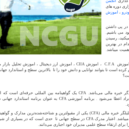
 گذاری
انجمن
اری دوره های
درو
،
اموزش
در پی داشتن
ود می باشیم.
ی­کنید، رسیدن
ام در بهترین
میت می­باشد.
، اموزش
C.F.A
، اموزش
CIIA
، اموزش ارز دیجیتال ، اموزش تحلیل بازار 
ده است تا بتوانند توانایی و دانش خود را تا بالاترین سطح و استاندارد جهانی
ست؟
گر خبره مالی می‌باشد.
CFA
یک گواهینامه بین المللی حرفه‌ا‌‌ی است که 
راد اعطا می‌شود . برنامه آموزشی
CFA
به عنوان برنامه استاندارد جهانی 
.
لیلگر خبره مالی
(CFA)
یکی از مقبولترین و شناخته‌شده‌ترین مدارک و گواهین
ی­باشد. اعتبار مدرک
CFA
در سطح جهانی تا حدی است که در بسیاری از شر
ا برای ارتقاء سطح علمی مدیران خود اجباری می‌دانند.