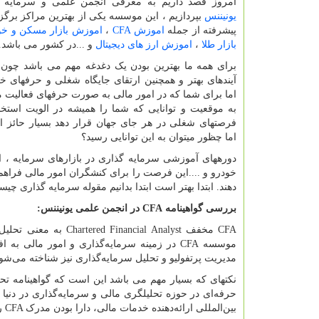
امروز قصد داریم به معرفی انجمن علمی و سرمایه
یونیننس
بپردازیم ، این موسسه یکی از بهترین مراکز برگز
پیشرفته از جمله
اموزش
CFA
،
اموزش بازار مسکن و خو
بازار طلا
،
اموزش ارز های دیجیتال
و ...در کشور می باشد.
برای همه ما بهترین بودن یک دغدغه مهم می باشد چون 
آینده­ای بهتر و همچنین ارتقای جایگاه شغلی و حرفه­ای خ
اما برای شما که در امور مالی به صورت حرفه­ای فعالیت م
به موقعیت و توانایی که شما را همیشه در الویت استخد
فرصت­های شغلی در هر جای جهان قرار دهد بسیار حائز اه
اما چظور می­توان به این توانایی رسید؟
دوره­های آموزشی سرمایه گذاری در بازارهای سرمایه 
خودرو و ....این فرصت را برای کنشگران امور مالی فراهم کر
دهند. ابتدا بهتر است ابتدا بدانیم مقوله سرمایه گذاری چی
بررسی گواهینامه
CFA
در انجمن علمی یونیننس:
CFA
مخفف
Chartered Financial Analyst
به معنی تحلیل‌
موسسه
CFA
در زمینه سرمایه‌گذاری و امور مالی به اف
مدیریت پرتفولیو و تحلیل سرمایه‌گذاری نیز شناخته می‌شود
نکته­ای که بسیار مهم می باشد این است که گواهینامه تح
حرفه‌ای در حوزه تحلیل­گری مالی و سرمایه‌گذاری در دنیا م
بین‌المللی ارائه‌دهنده خدمات مالی، دارا بودن مدرک
CFA
ر