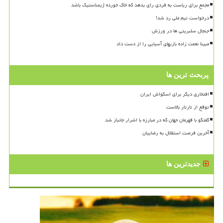
مجمع برای ریاست به فردی رای بدهد که خاک خورده ژیمناستیک باشد
درخواست تیم ملی رد شد!
جنجال سلبریتی ها در ورزش
مبینا نعمت زاده بازیهای آسیایی را از دست داد
پربحث ترین ها
افتخاری دیگر برای اسکواش ایران
توقع از تارتار بالاست
گفتگو با قهرمان جهان که در مبارزه با اشرار جانباز شد
آخرین فرصت استقلال به رضاییان
جدیدترین ها