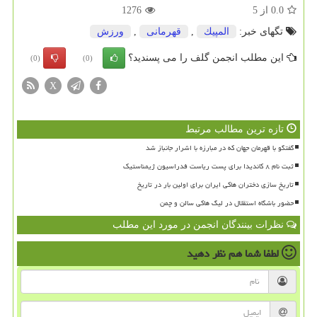
0.0
از
5
1276
تگهای خبر:
المپیك
,
قهرمانی
,
ورزش
این مطلب انجمن گلف را می پسندید؟
(0)
(0)
X
تازه ترین مطالب مرتبط
گفتگو با قهرمان جهان که در مبارزه با اشرار جانباز شد
ثبت نام ۸ کاندیدا برای پست ریاست فدراسیون ژیمناستیک
تاریخ سازی دختران هاکی ایران برای اولین بار در تاریخ
حضور باشگاه استقلال در لیگ هاکی سالن و چمن
نظرات بینندگان انجمن در مورد این مطلب
لطفا شما هم
نظر دهید