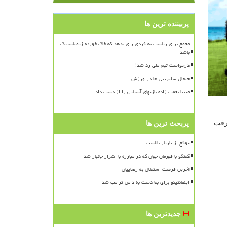
پربیننده ترین ها
مجمع برای ریاست به فردی رای بدهد که خاک خورده ژیمناستیک
باشد
درخواست تیم ملی رد شد!
جنجال سلبریتی ها در ورزش
مبینا نعمت زاده بازیهای آسیایی را از دست داد
پربحث ترین ها
توقع از تارتار بالاست
گفتگو با قهرمان جهان که در مبارزه با اشرار جانباز شد
آخرین فرصت استقلال به رضاییان
اینفانتینو برای بقا دست به دامن ترامپ شد
جدیدترین ها