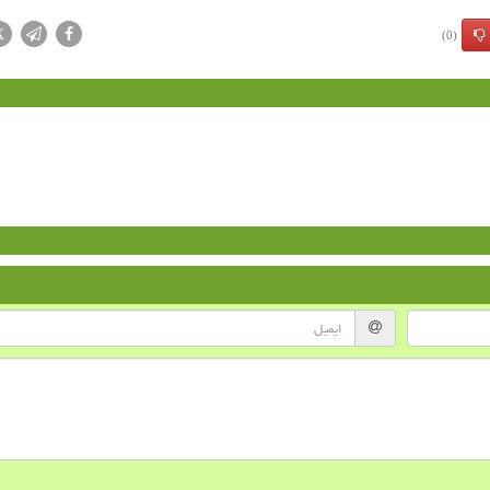
X
(0)