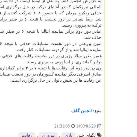
به گزارش انجمن گلف به نقل از ایسنا ایسنا، در ادامه
ر
المللی تیروکمان که در آنتالیای ترکیه در حال برگزاری ا
شد. رضا شبانی در دور نخست با نت
ترکیه به پیروزی رسید.
امادر دور دوم برابر نماینده ایت
حذف شد.
نماینده ایتالیا شد و از گردونه مسابقات کنار رفت.
برابر کمانداری از اسلوونی به برتری رسید.
وی در دور دوم این رقابت ها با نتیجه ۷ بر ۳ برابر کمانداری از آلمان شکست خورد و حذف شد.
صادق اشرفی دیگر نماینده کشورمان در دور نخست مسابقات حذفی با نتیجه ۶ بر ۲ مغلوب نماینده اوکراین شد
این رقابت ها در بخش بانوان در حال برگزاری است.
منبع:
انجمن گلف
1400/01/20
21:31:08
تگهای خبر:
بازی
,
پیروزی
,
رقابت