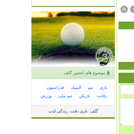
موضوع های انجمن گلف
بازی
تیم
المپیك
فدراسیون
رقابت
بازیكن
تیم ملی
ورزش
گلف: بازی دقت، زندگی لذت