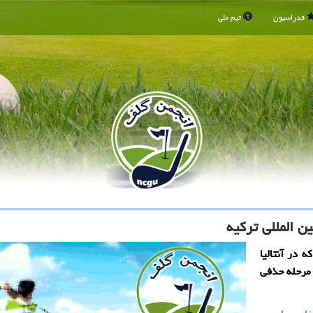
فدراسیون
تیم ملی
ن المللی تركیه
 در آنتالیا
 مرحله حذفی