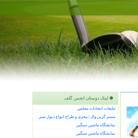
لینک دوستان انجمن گلف
تبلیغات انتخابات مجلس
مستر گرین وال | مجری و طراح انواع دیوار سبز
نمایشگاه ماشین سنگین
نمایشگاه ماشین سنگین