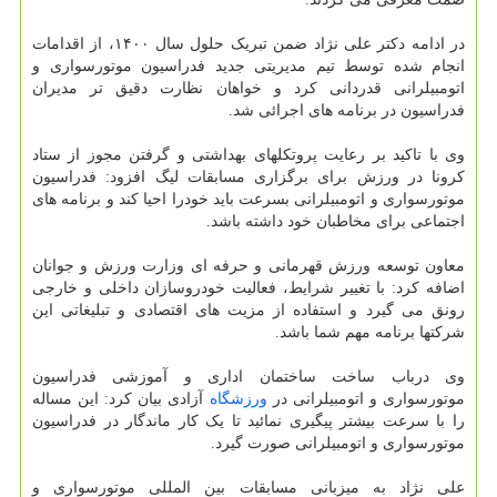
در ادامه دکتر علی نژاد ضمن تبریک حلول سال ۱۴۰۰، از اقدامات
انجام شده توسط تیم مدیریتی جدید فدراسیون موتورسواری و
اتومبیلرانی قدردانی کرد و خواهان نظارت دقیق تر مدیران
فدراسیون در برنامه های اجرائی شد.
وی با تاکید بر رعایت پروتکلهای بهداشتی و گرفتن مجوز از ستاد
کرونا در ورزش برای برگزاری مسابقات لیگ افزود: فدراسیون
موتورسواری و اتومبیلرانی بسرعت باید خودرا احیا کند و برنامه های
اجتماعی برای مخاطبان خود داشته باشد.
معاون توسعه ورزش قهرمانی و حرفه ای وزارت ورزش و جوانان
اضافه کرد: با تغییر شرایط، فعالیت خودروسازان داخلی و خارجی
رونق می گیرد و استفاده از مزیت های اقتصادی و تبلیغاتی این
شرکتها برنامه مهم شما باشد.
وی درباب ساخت ساختمان اداری و آموزشی فدراسیون
موتورسواری و اتومبیلرانی در
ورزشگاه
آزادی بیان کرد: این مساله
را با سرعت بیشتر پیگیری نمائید تا یک کار ماندگار در فدراسیون
موتورسواری و اتومبیلرانی صورت گیرد.
علی نژاد به میزبانی مسابقات بین المللی موتورسواری و