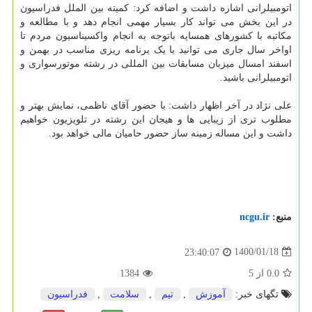
اتومبیلرانی اشاره داشت و اضافه کرد: کمیته بین الملل فدراسیون
در این بخش می تواند کار بسیار مهمی انجام دهد و با مطالعه و
مکاتبه با کشورهای همسایه باتوجه به انجام واکسیناسیون مردم تا
اواخر سال جاری می توانید با یک برنامه ریزی مناسب در بهمن و
اسفند امسال میزبان مسابقات بین المللی در رشته موتورسواری و
اتومبیلرانی باشید.
علی نژاد در آخر اظهار داشت: با حضور آقای ناظمی، نمایش بهتر و
مطلوب تری از زیبایی ها و هیجان این رشته در تلویزیون خواهیم
داشت و این مساله زمینه ساز حضور حامیان مالی خواهد بود.
منبع:
ncgu.ir
1400/01/18
23:40:07
0.0
از
5
1384
تگهای خبر:
آموزش
,
تیم
,
سلامت
,
فدراسیون