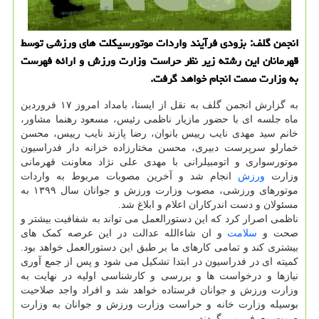
انجمن گلف: بزودی فرآیند واردات موتورسیکلت های ورزشی توسط
قهرمانان این رشته زیر نظر حراست وزارت ورزش و ارائه فهرست
به وزارت صمت انجام خواهد گرفت.
به گزارش انجمن گلف به نقل از ایسنا، بامداد امروز ۱۷ فروردین
ماه جلسه ای با حضور مازیار ناظمی رئیس، مسعود رهنما مشاور،
خانم سید مهدی نایب رییس بانوان، رضا پازند نایب رییس، محسن
خمارلو سرپرست دبیری، محسن مختارزاده خزانه دار فدراسیون
موتورسواری و اتومبیلرانی با مهدی علی نژاد معاونت قهرمانی
وزارت
ورزش
انجام شد و آخرین مصوبات مربوط به واردات
موتورهای ورزشی، مصوب وزارت ورزش و جوانان سال ۱۳۹۹ به
مسئولان و دست اندرکاران اعلام و ابلاغ شد.
ناظمی اصرار کرد که این دستورالعمل می تواند به شفافیت بیشتر و
صحت و
سلامت
و ان شاءالله عدالت در این عرصه کمک های
بیشتری کند و تمامی کارهای ما بر طبق این دستورالعمل خواهد بود.
کمیته ای در فدراسیون در ابتدا تشکیل می شود و پس از جمع آوری
نیازها و درخواست ها و بررسی و کارشناسی اولیه در نهایت به
وزارت ورزش و جوانان فرستاده خواهد شد و افراد واجد صلاحیت
بوسیله وزارت خانه و حراست وزارت ورزش و جوانان به وزارت
صمت معرفی می گردند.