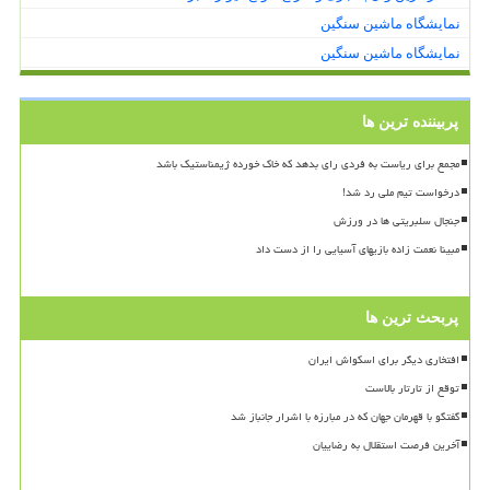
نمایشگاه ماشین سنگین
نمایشگاه ماشین سنگین
پربیننده ترین ها
مجمع برای ریاست به فردی رای بدهد که خاک خورده ژیمناستیک باشد
درخواست تیم ملی رد شد!
جنجال سلبریتی ها در ورزش
مبینا نعمت زاده بازیهای آسیایی را از دست داد
پربحث ترین ها
افتخاری دیگر برای اسکواش ایران
توقع از تارتار بالاست
گفتگو با قهرمان جهان که در مبارزه با اشرار جانباز شد
آخرین فرصت استقلال به رضاییان