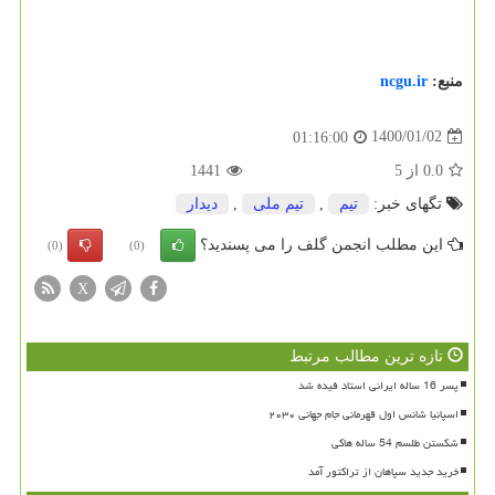
منبع:
ncgu.ir
1400/01/02
01:16:00
0.0
از
5
1441
تگهای خبر:
تیم
,
تیم ملی
,
دیدار
این مطلب انجمن گلف را می پسندید؟
(0)
(0)
X
تازه ترین مطالب مرتبط
پسر 16 ساله ایرانی استاد فیده شد
اسپانیا شانس اول قهرمانی جام جهانی ۲۰۳۰
شکستن طلسم 54 ساله هاکی
خرید جدید سپاهان از تراکتور آمد