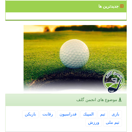
جدیدترین ها
موضوع های انجمن گلف
بازی
تیم
المپیك
فدراسیون
رقابت
بازیكن
تیم ملی
ورزش