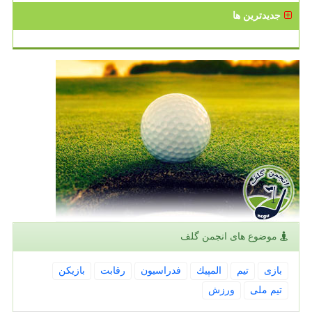
جدیدترین ها
موضوع های انجمن گلف
بازی
تیم
المپیك
فدراسیون
رقابت
بازیكن
تیم ملی
ورزش