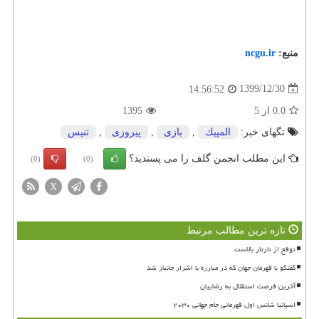
منبع:
ncgu.ir
1399/12/30
14:56:52
0.0
از
5
1395
تگهای خبر:
المپیك
,
بازی
,
پیروزی
,
تنیس
این مطلب انجمن گلف را می پسندید؟
(0)
(0)
X
تازه ترین مطالب مرتبط
توقع از تارتار بالاست
گفتگو با قهرمان جهان که در مبارزه با اشرار جانباز شد
آخرین فرصت استقلال به رضاییان
اسپانیا شانس اول قهرمانی جام جهانی ۲۰۳۰