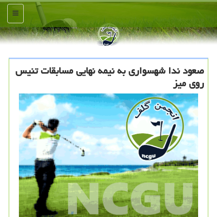
منو
صعود ندا شهسواری به نیمه نهایی مسابقات تنیس
روی میز