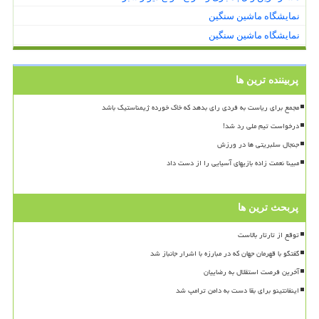
نمایشگاه ماشین سنگین
نمایشگاه ماشین سنگین
پربیننده ترین ها
مجمع برای ریاست به فردی رای بدهد که خاک خورده ژیمناستیک باشد
درخواست تیم ملی رد شد!
جنجال سلبریتی ها در ورزش
مبینا نعمت زاده بازیهای آسیایی را از دست داد
پربحث ترین ها
توقع از تارتار بالاست
گفتگو با قهرمان جهان که در مبارزه با اشرار جانباز شد
آخرین فرصت استقلال به رضاییان
اینفانتینو برای بقا دست به دامن ترامپ شد