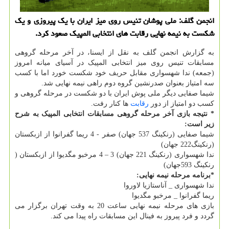
انجمن گلف: ملی پوشان تنیس روی میز ایران با یک پیروزی و یک
شکست به نیمه نهایی رقابت های انتخابی المپیک صعود کرد.
به گزارش انجمن گلف به نقل از ایسنا، در آخر مرحله گروهی
مسابقات تنیس روی میز انتخابی المپیک در آسیای میانه امروز
(جمعه) ندا شهسواری مقابل حریف خود شکست خورد اما با کسب
سه امتیاز بعنوان صدرنشین گروه دوم راهی نیمه نهایی شد.
شیما صفایی دیگر ملی پوش ایران با دو شکست در مرحله گروهی و
کسب دو امتیاز از دور
رقابت
ها کنار رفت.
* نتیجه بازی آخر مرحله گروهی مسابقات انتخابی المپیک به شرح
زیر است:
شیما صفایی (رنکینگ 537 جهان) صفر - 4 ریما گفرانوا از ازبکستان
(رنکینگ222 جهان)
ندا شهسواری (رنکینگ 221 جهان) 3 – 4 مرخبو مگدیوا از ازبکستان (
رنکینگ 593جهان)
*برنامه مرحله نیمه نهایی:
ندا شهسواری _ آناستازیا لاوروا
ریما گفرانوا _ مرخبو مگدیوا
بازی های مرحله نیمه نهایی ساعت 20 به وقت تهران برگزار می
گردد و فرد پیروز به فینال این مسابقات راه پیدا می کند.