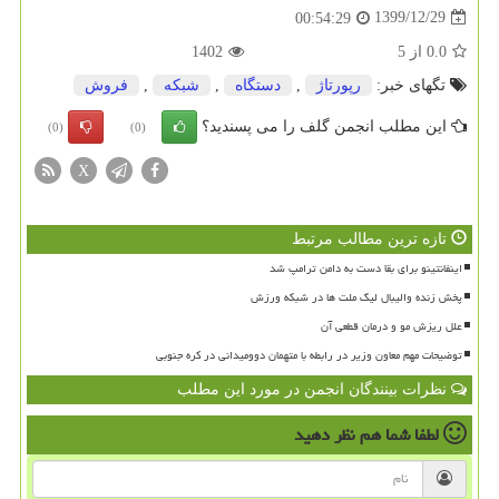
1399/12/29
00:54:29
0.0
از
5
1402
تگهای خبر:
رپورتاژ
,
دستگاه
,
شبكه
,
فروش
این مطلب انجمن گلف را می پسندید؟
(0)
(0)
X
تازه ترین مطالب مرتبط
اینفانتینو برای بقا دست به دامن ترامپ شد
پخش زنده والیبال لیگ ملت ها در شبکه ورزش
علل ریزش مو و درمان قطعی آن
توضیحات مهم معاون وزیر در رابطه با متهمان دوومیدانی در کره جنوبی
نظرات بینندگان انجمن در مورد این مطلب
لطفا شما هم
نظر دهید