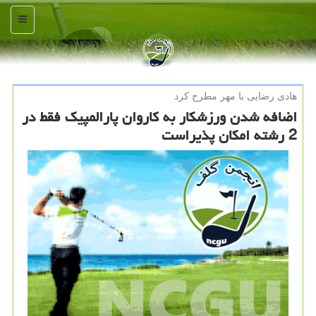
منو
هادی رضایی با مهر مطرح كرد
اضافه شدن ورزشكار به كاروان پارالمپیك فقط در
2 رشته امكان پذیراست