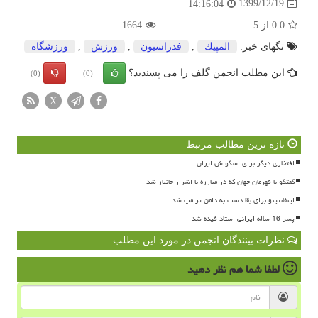
1399/12/19
14:16:04
0.0
از
5
1664
تگهای خبر:
المپیك
,
فدراسیون
,
ورزش
,
ورزشگاه
این مطلب انجمن گلف را می پسندید؟
(0)
(0)
X
تازه ترین مطالب مرتبط
افتخاری دیگر برای اسکواش ایران
گفتگو با قهرمان جهان که در مبارزه با اشرار جانباز شد
اینفانتینو برای بقا دست به دامن ترامپ شد
پسر 16 ساله ایرانی استاد فیده شد
نظرات بینندگان انجمن در مورد این مطلب
لطفا شما هم
نظر دهید