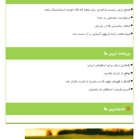
مجمع برای ریاست به فردی رای بدهد که خاک خورده ژیمناستیک باشد
درخواست تیم ملی رد شد!
جنجال سلبریتی ها در ورزش
مبینا نعمت زاده بازیهای آسیایی را از دست داد
پربحث ترین ها
افتخاری دیگر برای اسکواش ایران
توقع از تارتار بالاست
گفتگو با قهرمان جهان که در مبارزه با اشرار جانباز شد
آخرین فرصت استقلال به رضاییان
جدیدترین ها